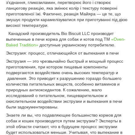
з'єднання, гликозиламин, перетворює його і створює
ланцюгову реакцію, яка змінює колір і текстуру поверхні
приготовленої їжі. Фактично, реакція Майяра — це те, що
змушує продукти карамелізуватися при приготуванні під дією
високої температури.
Канадский производитель Bio Biscuit LLC производит
выпеченные в печи корма для собак и котов под ТМ
«Oven-
Baked Tradition»
доступные украинскому потребителю.
Экструзия: процесс, отличающийся от выпекания в печи
Экструзия — это чрезвычайно быстрый и мощный процесс
приготовления, при котором пищевые компоненты
подвергаются воздействию очень высоких температур и
давления. Это приводит к разрушению гораздо большего
количества питательных веществ, особенно витаминов и
природных антиоксидантов. К сожалению, мало
исследований о питательном, пищеварительном и
окислительном воздействии экструзии и выпекания в печи
были задокументированы.
Знаете ли вы, что подавляющее большинство кормов для
собак и кошек производится путем экструзии? Эксперты в
этой области считают, что в будущем процесс экструзии
будет использоваться меньше. Учитывая, что выпекание в