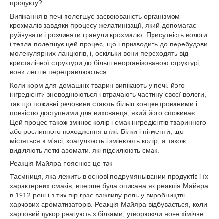
продукту?
Випікання в печі полегшує засвоюваність організмом
крохмалів завдяки процесу желатинізації, який допомагає
руйнувати і розчиняти гранули крохмалю. Присутність вологи
і тепла полегшує цей процес, що і призводить до перебудови
молекулярних ланцюгів, і, оскільки вони переходять від
кристалічної структури до більш неорганізованою структурі,
вони легше перетравлюються.
Коли корм для домашніх тварин випікають у печі, його
інгредієнти зневоднюються і втрачають частину своєї вологи,
так що поживні речовини стають більш концентрованими і
повністю доступними для вихованця, який його споживає.
Цей процес також змінює колір і смак інгредієнтів тваринного
або рослинного походження в їжі. Білки і пігменти, що
містяться в м'ясі, коагулюють і змінюють колір, а також
виділяють леткі аромати, які підсилюють смак.
Реакція Майяра пояснює це так
Таємниця, яка лежить в основі подрумянывании продуктів і їх
характерних смаків, вперше була описана як реакція Майяра
в 1912 році і з тих пір грає важливу роль у виробництві
харчових ароматизаторів. Реакція Майяра відбувається, коли
харчовий цукор реагують з білками, утворюючи нове хімічне