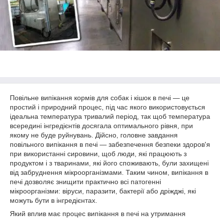
Повільне випікання кормів для собак і кішок в печі — це
простий і природний процес, під час якого використовується
ідеальна температура тривалий період, так щоб температура
всередині інгредієнтів досягала оптимального рівня, при
якому не буде руйнувань. Дійсно, головне завдання
повільного випікання в печі — забезпечення безпеки здоров'я
при використанні сировини, щоб люди, які працюють з
продуктом і з тваринами, які його споживають, були захищені
від забруднення мікроорганізмами. Таким чином, випікання в
печі дозволяє знищити практично всі патогенні
мікроорганізми: віруси, паразити, бактерії або дріжджі, які
можуть бути в інгредієнтах.
Який вплив має процес випікання в печі на утримання