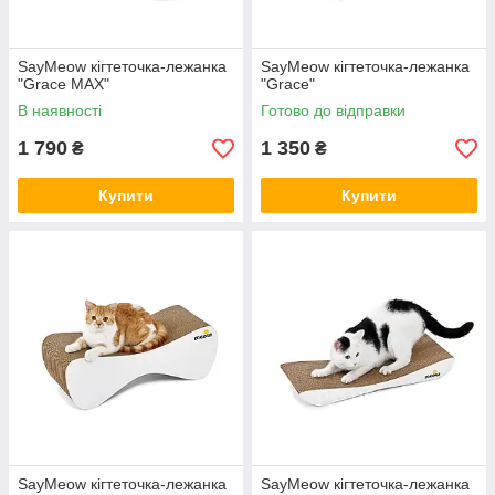
SayMeow кігтеточка-лежанка
SayMeow кігтеточка-лежанка
"Grace MAX"
"Grace"
В наявності
Готово до відправки
1 790
1 350
₴
₴
Купити
Купити
SayMeow кігтеточка-лежанка
SayMeow кігтеточка-лежанка