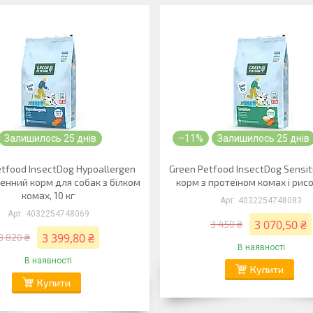
Залишилось 25 днів
–11%
Залишилось 25 днів
tfood InsectDog Hypoallergen
Green Petfood InsectDog Sensit
енний корм для собак з білком
корм з протеїном комах і рисо
комах, 10 кг
4032254748083
4032254748069
3 070,50 ₴
3 450 ₴
3 399,80 ₴
3 820 ₴
В наявності
В наявності
Купити
Купити