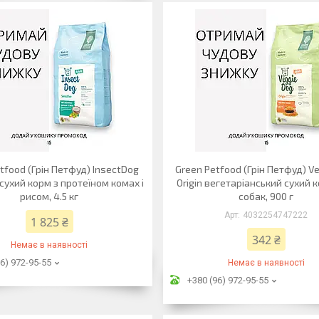
tfood (Грін Петфуд) InsectDog
Green Petfood (Грін Петфуд) V
 сухий корм з протеїном комах і
Origin вегетаріанський сухий 
рисом, 4.5 кг
собак, 900 г
4032254747222
1 825 ₴
342 ₴
Немає в наявності
6) 972-95-55
Немає в наявності
+380 (96) 972-95-55