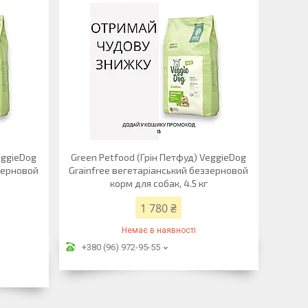
eggieDog
Green Petfood (Грін Петфуд) VeggieDog
ззерновой
Grainfree вегетаріанський беззерновой
корм для собак, 4.5 кг
1 780 ₴
Немає в наявності
+380 (96) 972-95-55