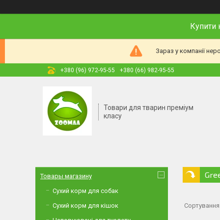
Купити 
Зараз у компанії нер
+380 (96) 972-95-55
+380 (66) 982-95-55
Товари для тварин преміум
класу
Gre
Товары магазину
Сухий корм для собак
Сухий корм для кішок