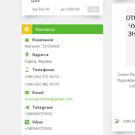
Ціна
Контакти
Магазин "ZOOMAA"
Одеса, Україна
Green Pe
+380 (96) 972-95-55
Hypoalle
+380 (66) 982-95-55
со
zoomaa.online@gmail.com
+380969729555
+380 (9
+380969729555