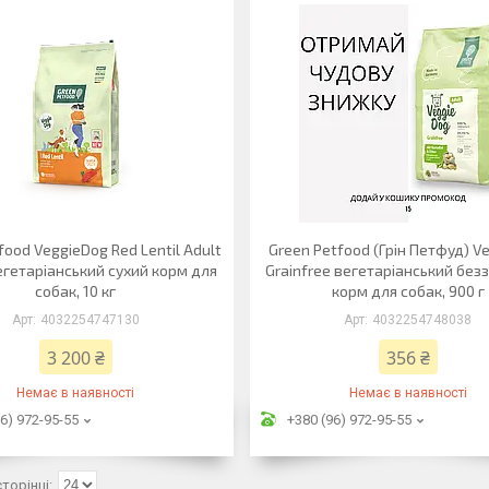
food VeggieDog Red Lentil Adult
Green Petfood (Грін Петфуд) V
вегетаріанський сухий корм для
Grainfree вегетаріанський бе
собак, 10 кг
корм для собак, 900 г
4032254747130
4032254748038
3 200 ₴
356 ₴
Немає в наявності
Немає в наявності
6) 972-95-55
+380 (96) 972-95-55