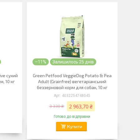
–11%
Залишилось 25 днів
ive сухий
Green Petfood VeggieDog Potato & Pea
м, 10 кг
Adult (Grainfree) вегетаріанський
беззерновой корм для собак, 10 кг
4032254748045
2 963,70 ₴
3 330 ₴
Готово до відправки
Купити