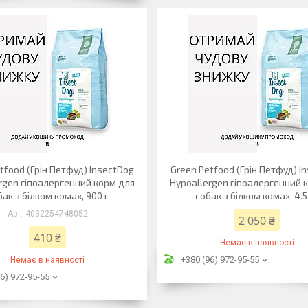
tfood (Грін Петфуд) InsectDog
Green Petfood (Грін Петфуд) I
rgen гіпоалергенний корм для
Hypoallergen гіпоалергенний 
бак з білком комах, 900 г
собак з білком комах, 4.5
4032254748052
2 050 ₴
410 ₴
Немає в наявності
+380 (96) 972-95-55
Немає в наявності
6) 972-95-55