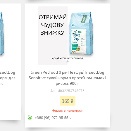
nsectDog
Green Petfood (Грін Петфуд) InsectDog
корм для
Sensitive сухий корм з протеїном комах і
 кг
рисом, 900 г
4032254748076
365 ₴
Немає в наявності
+380 (96) 972-95-55