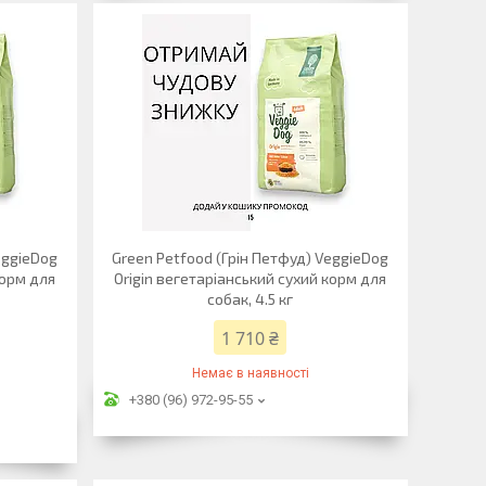
eggieDog
Green Petfood (Грін Петфуд) VeggieDog
корм для
Origin вегетаріанський сухий корм для
собак, 4.5 кг
1 710 ₴
Немає в наявності
+380 (96) 972-95-55