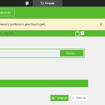
Кошик
нижкою
ижчого робочого дня (сьогодні).
а, Україна
Пошук...
Галерея
Список