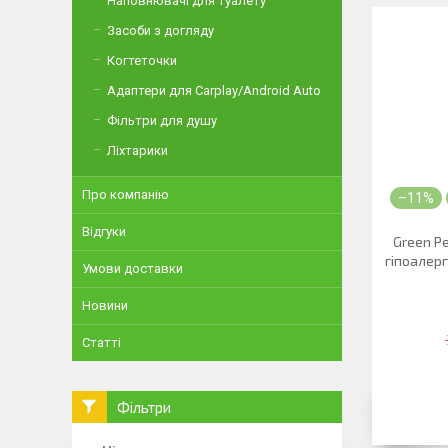
Наповнювачі для туалету
Засоби з догляду
Когтеточки
Адаптери для Carplay/Android Auto
Фільтри для душу
Ліхтарики
Про компанію
–11%
Відгуки
Green Pe
гіпоалерг
Умови доставки
Новини
Статті
Фільтри