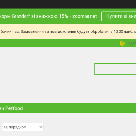
корм Grandorf зі знижкою 15% - zoomaa.net
Купити зі з
обочий час. Замовлення та повідомлення будуть оброблені з 10:00 найбл
Одес
en Petfood