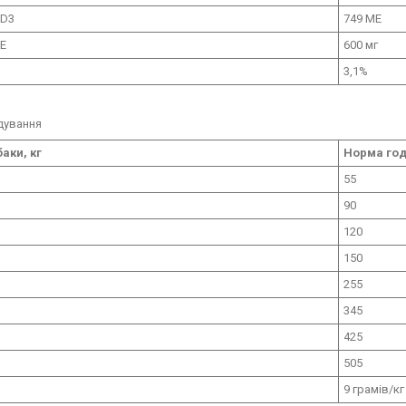
 D3
749 МЕ
 Е
600 мг
3,1%
дування
аки, кг
Норма год
55
90
120
150
255
345
425
505
9 грамів/кг