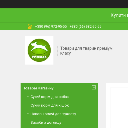
Купити 
+380 (96) 972-95-55
+380 (66) 982-95-55
Товари для тварин преміум
класу
Товары магазину
Сухий корм для собак
Сухий корм для кішок
Наповнювачі для туалету
Засоби з догляду