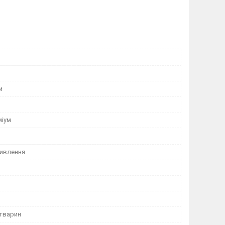
и
міум
ивлення
 тварин