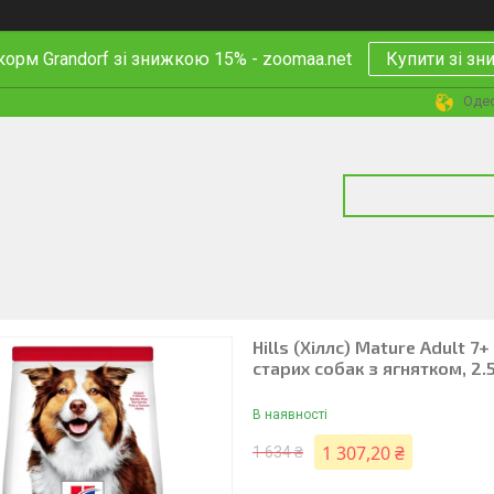
корм Grandorf зі знижкою 15% - zoomaa.net
Купити зі з
Одес
Hills (Хіллс) Mature Adult 
старих собак з ягнятком, 2.5
В наявності
1 307,20 ₴
1 634 ₴