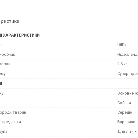
еристики
І ХАРАКТЕРИСТИКИ
к
Hill's
виробник
Нідерланд
аковки
2.5 кг
рму
Супер-пре
І
му
Основне ж
Собаки
породи тварин
Середні
інгредієнти
Баранина
рупа
Для літніх