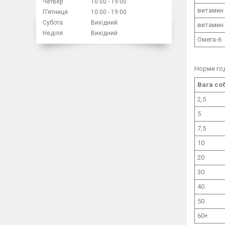
Четвер
10:00
19:00
витамин
Пʼятниця
10:00
19:00
Субота
Вихідний
витамин
Неділя
Вихідний
Омега-6
Норми го
Вага соб
2,5
5
7,5
10
20
30
40
50
60+