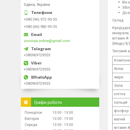
Він 
Одеса, Україна
Збіл
Дозв
+380 (96) 972-95-55
Склад
+380 (66) 982-95-55
Кукурудза
мінерали,
вітамін А 
zoomaa.online@gmail.com
(Медь) 8,5
Типовий а
+380969729555
Компоне
білки
+380969729555
жири
+380969729555
Зела
клітка
Графік роботи
кальцій
фосфор
Понеділок
10:00
19:00
Вівторок
10:00
19:00
магній
Середа
10:00
19:00
вітамін 