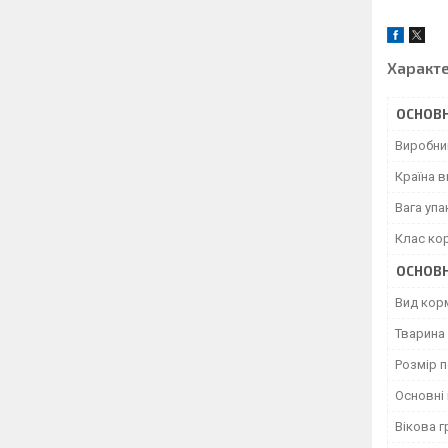
Характ
ОСНОВН
Виробни
Країна 
Вага уп
Клас ко
ОСНОВН
Вид кор
Тварина
Розмір 
Основні 
Вікова г