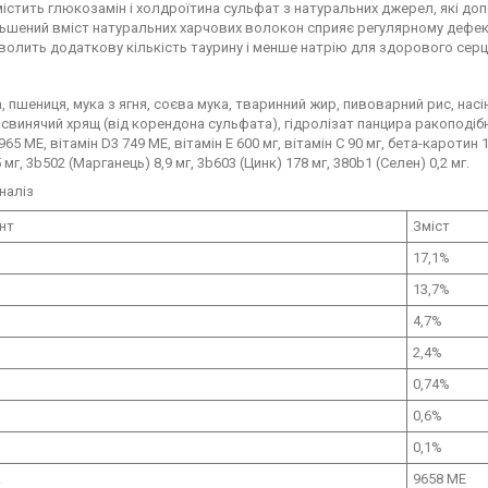
містить глюкозамін і холдроїтина сульфат з натуральних джерел, які до
ьшений вміст натуральних харчових волокон сприяє регулярному дефека
олить додаткову кількість таурину і менше натрію для здорового серц
, пшениця, мука з ягня, соєва мука, тваринний жир, пивоварний рис, насін
 свинячий хрящ (від корендона сульфата), гідролізат панцира ракоподіб
965 МЕ, вітамін D3 749 МЕ, вітамін E 600 мг, вітамін С 90 мг, бета-каротин 
 мг, 3b502 (Марганець) 8,9 мг, 3b603 (Цинк) 178 мг, 380b1 (Селен) 0,2 мг.
наліз
нт
Зміст
17,1%
13,7%
4,7%
2,4%
0,74%
0,6%
0,1%
А
9658 МЕ