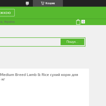
Кошик
нижкою
а, Україна
Пошук...
7+ Medium Breed Lamb & Rice сухий корм для
 кг