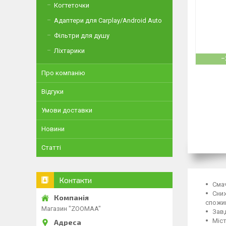
Когтеточки
Адаптери для Carplay/Android Auto
Фільтри для душу
Ліхтарики
–
Про компанію
Відгуки
Умови доставки
Новини
Статті
Контакти
Смач
Сниж
спожи
Магазин "ZOOMAA"
Завд
Міст