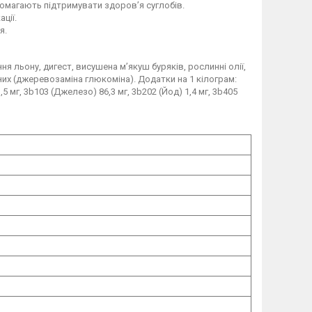
помагають підтримувати здоров’я суглобів.
ції.
я.
ня льону, дигест, висушена м’якуш буряків, рослинні олії,
них (джеревозаміна глюкоміна). Додатки на 1 кілограм:
1,5 мг, 3b103 (Джелезо) 86,3 мг, 3b202 (Йод) 1,4 мг, 3b405