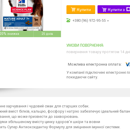
Купити
Купити з
+380 (96) 972-95-55
20%
25 днів
повернення товару протягом 14 дн
У компанії підключені електронні п
покидаючи сайту.
не харчування і чудовий смак для старших собак.
ний вміст білків, кальцію, фосфору і натрію забезпечує ідеальний бала
вання, що може призвести до захворювань.
яки збільшеному вмісту цинку здоров’я шкіри та вовни
ить Супер Антиоксидантну Формулу для зміцнення імунної системи.