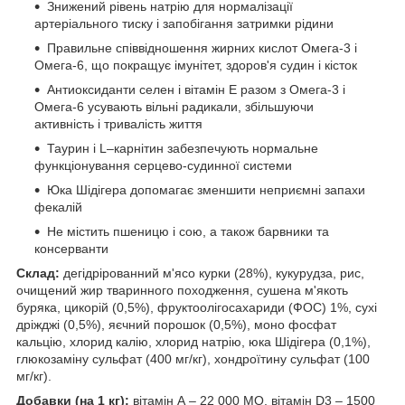
Знижений рівень натрію для нормалізації
артеріального тиску і запобігання затримки рідини
Правильне співвідношення жирних кислот Омега-3 і
Омега-6, що покращує імунітет, здоров'я судин і кісток
Антиоксиданти селен і вітамін Е разом з Омега-3 і
Омега-6 усувають вільні радикали, збільшуючи
активність і тривалість життя
Таурин і L–карнітин забезпечують нормальне
функціонування серцево-судинної системи
Юка Шідігера допомагає зменшити неприємні запахи
фекалій
Не містить пшеницю і сою, а також барвники та
консерванти
Склад:
дегідрірованний м'ясо курки (28%), кукурудза, рис,
очищений жир тваринного походження, сушена м'якоть
буряка, цикорій (0,5%), фруктоолігосахариди (ФОС) 1%, сухі
дріжджі (0,5%), яєчний порошок (0,5%), моно фосфат
кальцію, хлорид калію, хлорид натрію, юка Шідігера (0,1%),
глюкозаміну сульфат (400 мг/кг), хондроїтину сульфат (100
мг/кг).
Добавки (на 1 кг):
вітамін А – 22 000 МО, вітамін D3 – 1500