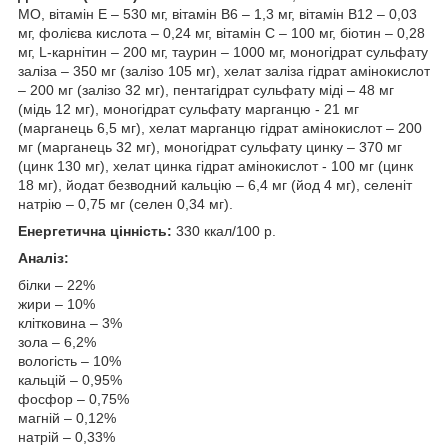
МО, вітамін Е – 530 мг, вітамін B6 – 1,3 мг, вітамін В12 – 0,03
мг, фолієва кислота – 0,24 мг, вітамін С – 100 мг, біотин – 0,28
мг, L-карнітин – 200 мг, таурин – 1000 мг, моногідрат сульфату
заліза – 350 мг (залізо 105 мг), хелат заліза гідрат амінокислот
– 200 мг (залізо 32 мг), пентагідрат сульфату міді – 48 мг
(мідь 12 мг), моногідрат сульфату марганцю - 21 мг
(марганець 6,5 мг), хелат марганцю гідрат амінокислот – 200
мг (марганець 32 мг), моногідрат сульфату цинку – 370 мг
(цинк 130 мг), хелат цинка гідрат амінокислот - 100 мг (цинк
18 мг), йодат безводний кальцію – 6,4 мг (йод 4 мг), селеніт
натрію – 0,75 мг (селен 0,34 мг).
Енергетична цінність:
330 ккал/100 р.
Аналіз:
білки – 22%
жири – 10%
клітковина – 3%
зола – 6,2%
вологість – 10%
кальцій – 0,95%
фосфор – 0,75%
магній – 0,12%
натрій – 0,33%