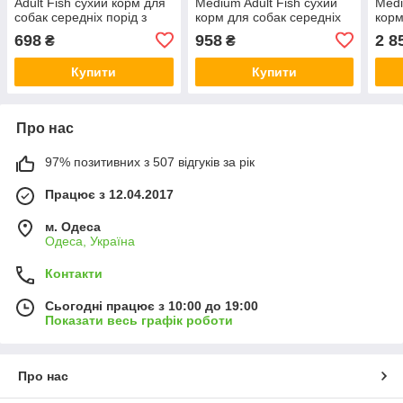
Adult Fish сухий корм для
Medium Adult Fish сухий
Medi
собак середніх порід з
корм для собак середніх
корм
рибою
порід з рибою
порі
698
958
2 8
₴
₴
Купити
Купити
Про нас
97% позитивних з 507 відгуків за рік
Працює з 12.04.2017
м. Одеса
Одеса, Україна
Контакти
Сьогодні працює з 10:00 до 19:00
Показати весь графік роботи
Про нас