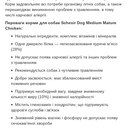
Корм задовольняє всі потреби організму літніх собак, а також
перешкоджає виникненню проблем з травленням, в тому
числі харчової алергії.
Переваги корми для собак Schesir Dog Medium Mature
Chicken:
Натуральні інгредієнти, комплекс вітамінів і мінералів
Одне джерело білка — легкозасвоюване куряче м'ясо
(28%)
Не допускає поява харчової алергії та інших проблем
з травленням
Рекомендується собак з чутливим травленням
Добре засвоюється, має збалансований вміст
поживних речовин
Підтримує необхідний вагу, завдяки зниженому
кількості жиру (10%) і зниженої калорійності
Містить глюкозамін і хондроїтин, що підтримують
здоров'я суглобів і зв'язок
Знижений рівень магнію і фосфору не допускає появу
сечокам'яної хвороби