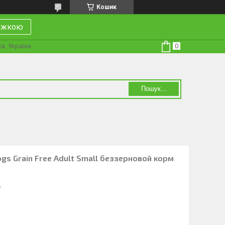
Кошик
нижкою
а, Україна
Пошук...
ogs Grain Free Adult Small беззерновой корм
7