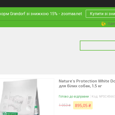
корм Grandorf зі знижкою 15% - zoomaa.net
Купити зі з
Одес
Nature's Protection White D
для білих собак, 1.5 кг
Готово до відправки
Код:
NPSC4566
895,05 ₴
1 053 ₴