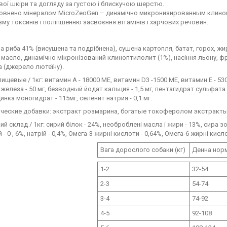
ої шкіри та догляду за густою і блискучою шерстю.
овнено мінералом MicroZeoGen – динамічно микронизированным клино
зму токсинів і поліпшенню засвоєння вітамінів і харчових речовин.
а риба 41% (висушена та подрібнена), сушена картопля, батат, горох, жир
масло, динамічно мікронізований клиноптилолит (1%), насіння льону, ф
 (джерело лютеїну).
ищевые / 1кг:
витамин A - 18000 МЕ, витамин D3 -1500 МЕ, витамин E - 530
железа - 50 мг, безводный йодат кальция - 1,5 мг, пентагидрат сульфата м
инка моногидрат - 115мг, селенит натрия - 0,1 мг.
ческие добавки:
экстракт розмарина, богатые токоферолом экстракты
ий склад / 1кг:
сирий білок - 24%, необроблені масла і жири - 13%, сира зол
й - 0 , 6%, натрій - 0,4%, Омега-3 жирні кислоти - 0,64%, Омега-6 жирні кисло
Вага дорослого собаки (кг)
Денна норма
1-2
32-54
2-3
54-74
3-4
74-92
4-5
92-108