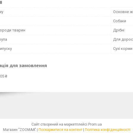
І
му
Основне ж
Собаки
породи тварин
Дрібні
рупа
Для дорос
ипуску
Сухі корми
ація для замовлення
05 ₴
Сайт створений на маркетплейсі
Prom.ua
Магазин "ZOOMAA" |
Поскаржитися на контент
|
Політика конфіденційності