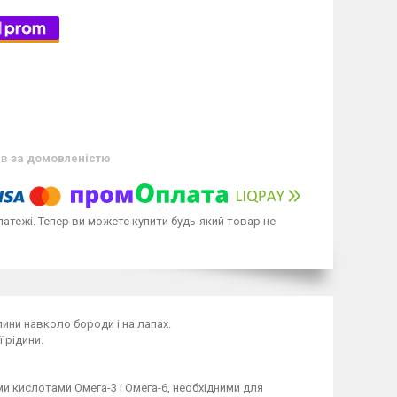
ів
за домовленістю
латежі. Тепер ви можете купити будь-який товар не
лини навколо бороди і на лапах.
 рідини.
 кислотами Омега-3 і Омега-6, необхідними для