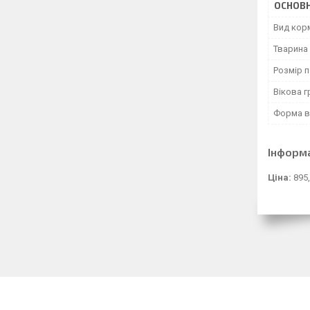
ОСНОВН
Вид кор
Тварина
Розмір 
Вікова г
Форма в
Інформ
Ціна:
895,