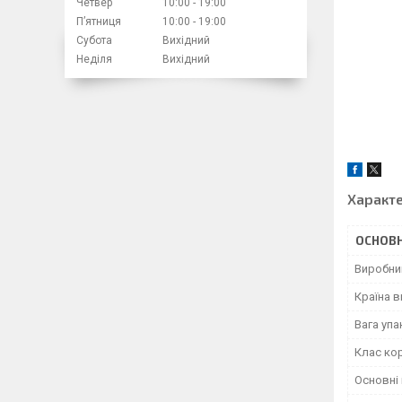
Четвер
10:00
19:00
Пʼятниця
10:00
19:00
Субота
Вихідний
Неділя
Вихідний
Характ
ОСНОВН
Виробни
Країна 
Вага уп
Клас ко
Основні 