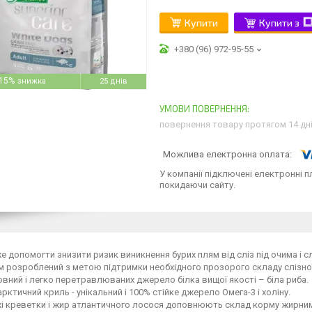
Купити
Купити з
+380 (96) 972-95-55
15%
25 днів
повернення товару протягом 14 дн
У компанії підключені електронні п
покидаючи сайту.
 допомогти знизити ризик виникнення бурих плям від сліз під очима і с
 розроблений з метою підтримки необхідного прозорого складу слізної
вний і легко перетравлюваних джерело білка вищої якості – біла риба.
рктичний криль - унікальний і 100% стійке джерело Омега-3 і холіну.
і креветки і жир атлантичного лосося доповнюють склад корму жирними