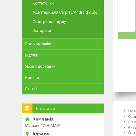
Когтеточки
Адаптери для Carplay/Android Auto
Фільтри для душу
Ліхтарики
–
Про компанію
Відгуки
Умови доставки
Новини
Статті
Контакти
Може
Корм
Осно
Магазин "ZOOMAA"
Анта
Свіж