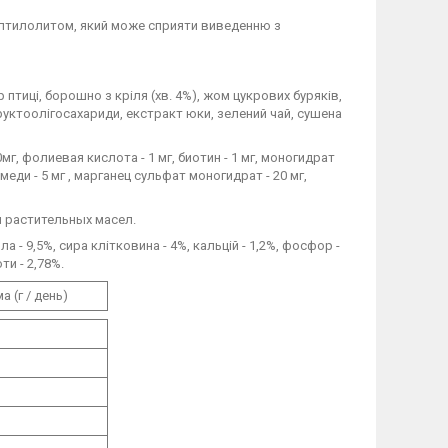
птилолитом, який може сприяти виведенню з
 птиці, борошно з кріля (хв. 4%), жом цукрових буряків,
руктоолігосахариди, екстракт юки, зелений чай, сушена
мг, фолиевая кислота - 1 мг, биотин - 1 мг, моногидрат
еди - 5 мг , марганец сульфат моногидрат - 20 мг,
 растительных масел.
а - 9,5%, сира клітковина - 4%, кальцій - 1,2%, фосфор -
ти - 2,78%.
 (г / день)