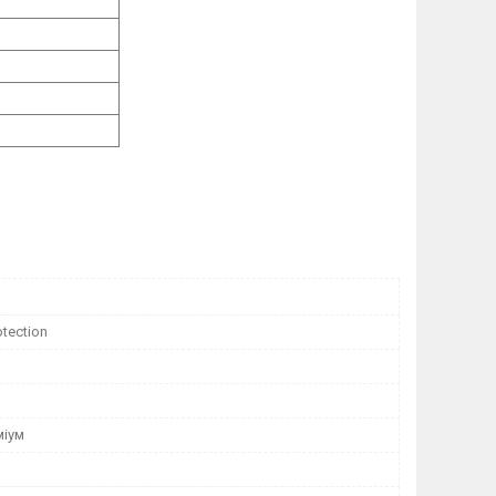
otection
міум