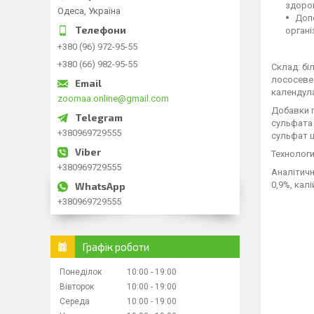
здоров
Одеса, Україна
Доп
органі
+380 (96) 972-95-55
+380 (66) 982-95-55
Склад:
біл
лососеве 
календула
zoomaa.online@gmail.com
Добавки п
сульфата 
+380969729555
сульфат ц
Технологи
+380969729555
Аналітичн
0,9%, калі
+380969729555
Графік роботи
Понеділок
10:00
19:00
Вівторок
10:00
19:00
Середа
10:00
19:00