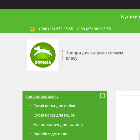
Купити 
+380 (96) 972-95-55
+380 (66) 982-95-55
Товари для тварин преміум
класу
Товары магазину
Сухий корм для собак
Сухий корм для кішок
Наповнювачі для туалету
Засоби з догляду