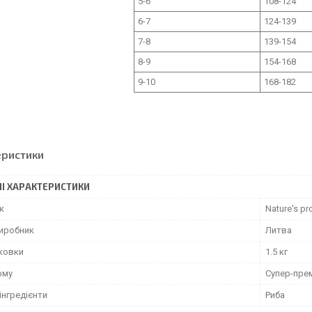
5-6
108-124
6-7
124-139
7-8
139-154
8-9
154-168
9-10
168-182
еристики
І ХАРАКТЕРИСТИКИ
к
Nature's pr
виробник
Литва
аковки
1.5 кг
рму
Супер-пре
інгредієнти
Риба