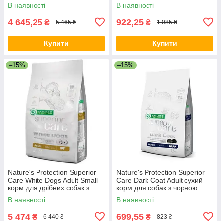
чутливих собак, 10 кг
білою шерстю, 1.5 кг
В наявності
В наявності
4 645,25
922,25
₴
₴
5 465 ₴
1 085 ₴
Купити
Купити
–15%
–15%
Nature's Protection Superior
Nature's Protection Superior
Care White Dogs Adult Small
Care Dark Coat Adult сухий
корм для дрібних собак з
корм для собак з чорною
білою шерстю, 10 кг
шерстю, 1.5 кг
В наявності
В наявності
5 474
699,55
₴
₴
6 440 ₴
823 ₴