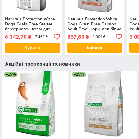
Nature's Protection White
Nature's Protection White
Natu
Dogs Grain Free Starter
Dogs Grain Free Salmon
Dogs
беззерновой корм для
Adult Small корм для білих
Adul
цуценят з білою шерстю,
собак малих порід з
мали
6 342,70
857,65
5 0
₴
₴
7 462 ₴
1 009 ₴
17 кг
лососем,1.5 кг
шерс
Купити
Купити
Акційні пропозиції та новинки
–15%
–15%