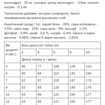
моногідрат - 20 мг, сульфат цинку моногідрат - 115мг, селеніт
натрію - 0,1 мг.
Технологічні добавки:
екстракт розмарину, багаті
токоферолом екстракти рослинних олій.
Аналітичний склад / 1кг:
сирий білок - 26%, сира клітковина -
3,5%, сирої жир - 15%, сира зола - 9%, кальцій - 1,2%,
фосфор - 0,9%, калій - 0,6 %, натрій - 0,4%, Омега-3 жирні
кислоти - 0,68%, Омега-6 жирні кислоти - 2,81%.
Вік
Вага дорослої собак (кг)
цуценят
2
4
6
8
10
и (міс.)
Денна норма (г / день)
3
46
77
104
129
153
5
50
84
113
141
166
7
52
87
118
147
173
9
53
89
120
149
176
10
53
89
121
150
177
12
53
89
121
150
177