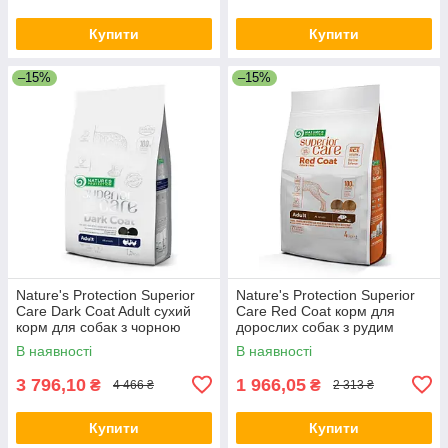
Купити
Купити
–15%
–15%
Nature's Protection Superior
Nature's Protection Superior
Care Dark Coat Adult сухий
Care Red Coat корм для
корм для собак з чорною
дорослих собак з рудим
шерстю, 10 кг
відтінком вовни, 4 кг
В наявності
В наявності
3 796,10
1 966,05
₴
₴
4 466 ₴
2 313 ₴
Купити
Купити