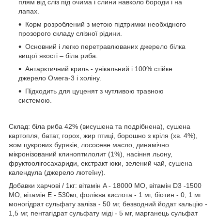
плям від сліз під очима і слини навколо бороди і на
лапах.
Корм розроблений з метою підтримки необхідного
прозорого складу слізної рідини.
Основний і легко перетравлюваних джерело білка
вищої якості – біла риба.
Антарктичний криль - унікальний і 100% стійке
джерело Омега-3 і холіну.
Підходить для цуценят з чутливою травною
системою.
Склад:
біла риба 42% (висушена та подрібнена), сушена
картопля, батат, горох, жир птиці, борошно з кріля (хв. 4%),
жом цукрових буряків, лососеве масло, динамічно
мікронізований клиноптилолит (1%), насіння льону,
фруктоолігосахариди, екстракт юки, зелений чай, сушена
календула (джерело лютеїну).
Добавки харчові / 1кг:
вітамін A - 18000 МО, вітамін D3 -1500
МО, вітамін E - 530мг, фолієва кислота - 1 мг, біотин - 0, 1 мг
моногідрат сульфату заліза - 50 мг, безводний йодат кальцію -
1,5 мг, пентагідрат сульфату міді - 5 мг, марганець сульфат