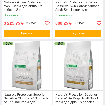
Nature's Active Protection
Nature's Protection Superior
сухий корм для активних
Sensitive Skin Care&Stomach
собак, 12 кг
Adult Small корм для
чутливих собак, 1.5 кг
В наявності
В наявності
3 225,75
888,25
₴
₴
3 795 ₴
1 045 ₴
Купити
Купити
–15%
–15%
Nature's Protection Superior
Nature's Protection Superior
Sensitive Skin Care&Stomach
Care White Dogs Adult Small
Adult Small корм для
корм для дрібних собак з