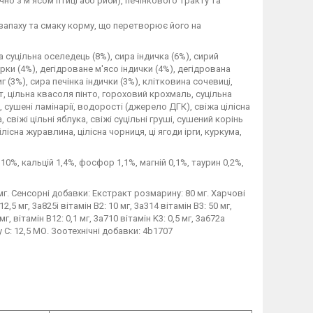
но з м'ясом птиці або риби), печінкового тракту та
запаху та смаку корму, що перетворює його на
а суцільна оселедець (8%), сира індичка (6%), сирий
курки (4%), дегідроване м'ясо індички (4%), дегідрована
 (3%), сира печінка індички (3%), клітковина сочевиці,
т, цільна квасоля пінто, гороховий крохмаль, суцільна
 сушені ламінарії, водорості (джерело ДГК), свіжа цілісна
 свіжі цільні яблука, свіжі суцільні груші, сушений корінь
лісна журавлина, цілісна чорниця, ці ягоди ірги, куркума,
0%, кальцій 1,4%, фосфор 1,1%, магній 0,1%, таурин 0,2%,
мг. Сенсорні добавки: Екстракт розмарину: 80 мг. Харчові
2,5 мг, 3a825i вітамін B2: 10 мг, 3a314 вітамін B3: 50 мг,
мг, вітамін B12: 0,1 мг, 3a710 вітамін K3: 0,5 мг, 3a672a
у С: 12,5 МО. Зоотехнічні добавки: 4b1707