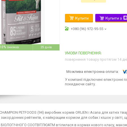
Купити
Купити з
+380 (96) 972-95-55
10%
25 днів
повернення товару протягом 14 дн
У компанії підключені електронні п
покидаючи сайту.
CHAMPION PETFOODS (94) виробник кормів ORIJEN і Acana для хатніх тва
 закордонних рейтингів, є найкращим кормом для собак і кішок у світі,
я БІОЛОГІЧНОГО СООТВІТЛЮАТM втілилася в кормах нового класу, максим