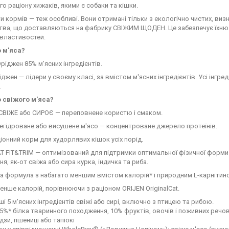
о раціону хижаків, якими є собаки та кішки.
ти кормів — теж особливі. Вони отримані тільки з екологічно чистих, ви
ва, що доставляються на фабрику СВІЖИМ ЩОДЕН. Це забезпечує їхню в
 властивостей.
о м'яса?
Оріджен 85% м'ясних інгредієнтів.
джен — лідери у своєму класі, за вмістом м'ясних інгредієнтів. Усі інгре
.
о свіжого м'яса?
 СВІЖЕ або СИРОЄ — переповнене користю і смаком.
 дегідроване або висушене м'ясо — концентроване джерело протеїнів.
онний корм для худорлявих кішок усіх порід.
T FIT&TRIM — оптимізований для підтримки оптимальної фізичної форми 
я, як-от свіжа або сира курка, індичка та риба.
а формула з набагато меншим вмістом калорій* і природним L-карнітин
енше калорій, порівнюючи з раціоном ORIJEN OriginalCat.
і 5 м'ясних інгредієнтів свіжі або сирі, включно з птицею та рибою.
5%* білка тваринного походження, 10% фруктів, овочів і поживних речови
дзи, пшениці або тапіокі