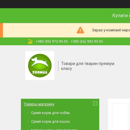
Купити 
Зараз у компанії нер
+380 (96) 972-95-55
+380 (66) 982-95-55
Товари для тварин преміум
класу
Товары магазину
Сухий корм для собак
Сухий корм для кішок