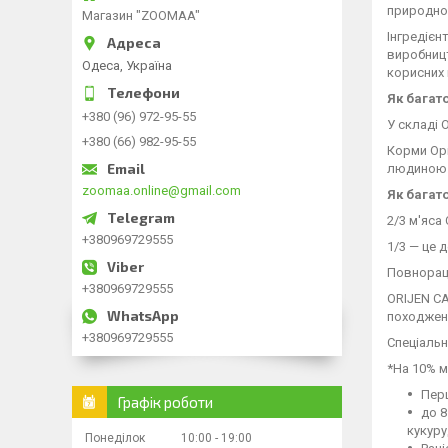
природног
Магазин "ZOOMAA"
Інгредієн
виробницт
Одеса, Україна
корисних
Як багат
+380 (96) 972-95-55
У складі 
+380 (66) 982-95-55
Корми Орі
людиною
zoomaa.online@gmail.com
Як багат
2/3 м'яса
+380969729555
1/3 — це
Повнораці
+380969729555
ORIJEN CA
походженн
+380969729555
Спеціальн
*На 10% м
Перш
Графік роботи
до 8
кукуру
Понеділок
10:00
19:00