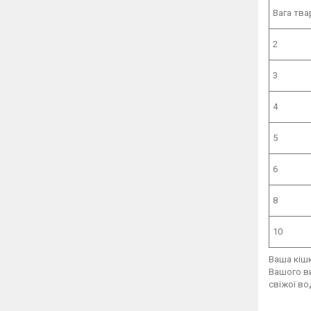
Вага тва
2
3
4
5
6
8
10
Ваша кішк
Вашого ви
свіжої во