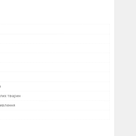
и
лих тварин
ивлення