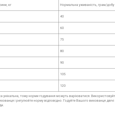
рини, кг
Нормальна уживаність, грам/добу
40
60
75
80
90
105
120
а унікальна, тому норми годування можуть варіюватися. Використовуйт
хованця і регулюйте норму відповідно. Годуйте Вашого вихованця двічі н
ди.