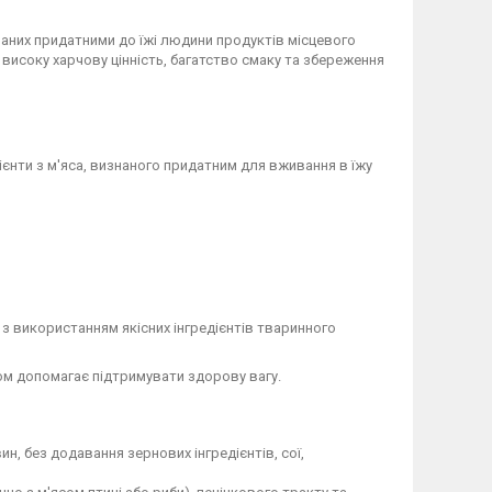
знаних придатними до їжі людини продуктів місцевого
исоку харчову цінність, багатство смаку та збереження
дієнти з м'яса, визнаного придатним для вживання в їжу
з використанням якісних інгредієнтів тваринного
ом допомагає підтримувати здорову вагу.
н, без додавання зернових інгредієнтів, сої,