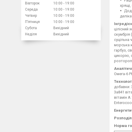
Раці
Вівторок
10:00
19:00
хрящі,
Середа
10:00
19:00
Дода
Четвер
10:00
19:00
деліка
Пʼятниця
10:00
19:00
Інгредіє
Субота
Вихідний
цілісний х
Неділя
Вихідний
скумбрія 
суцільна 
морська к
гарбуз, св
цикорію, 
розторопш
Аналітич
Омега-6 Р
Технолог
добавки: 3
3a841 віта
вітамін A:
Enterococ
Енергети
Розподіл
Норма го