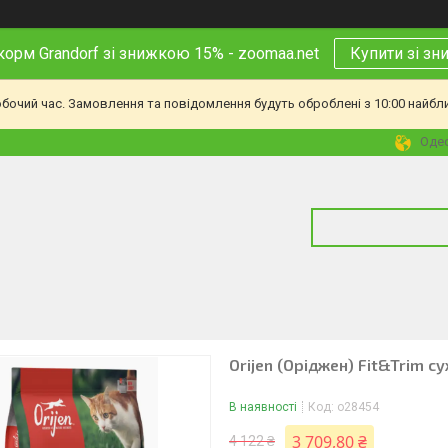
корм Grandorf зі знижкою 15% - zoomaa.net
Купити зі з
обочий час. Замовлення та повідомлення будуть оброблені з 10:00 найбл
Одес
Orijen (Оріджен) Fit&Trim су
В наявності
Код:
o28454
3 709,80 ₴
4 122 ₴