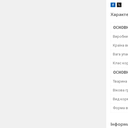
Характ
ОСНОВН
Виробни
Країна 
Вага уп
Клас ко
ОСНОВН
Тварина
Вікова г
Вид кор
Форма в
Інформ