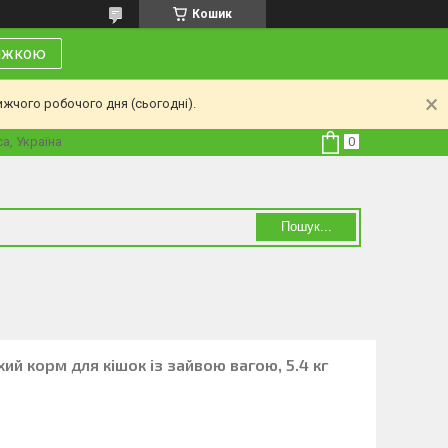
Кошик
нижкою
ижчого робочого дня (сьогодні).
а, Україна
Пошук...
хий корм для кішок із зайвою вагою, 5.4 кг