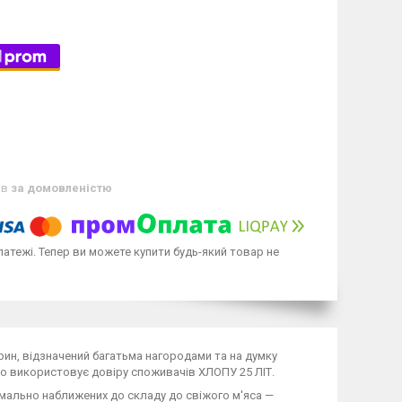
ів
за домовленістю
латежі. Тепер ви можете купити будь-який товар не
рин, відзначений багатьма нагородами та на думку
 що використовує довіру споживачів ХЛОПУ 25 ЛІТ.
ально наближених до складу до свіжого м'яса —