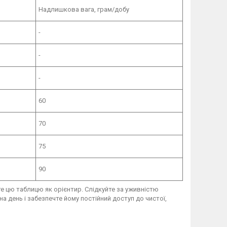
Надлишкова вага, грам/добу
-
-
-
60
70
75
90
е цю таблицю як орієнтир. Слідкуйте за уживністю
а день і забезпечте йому постійний доступ до чистої,