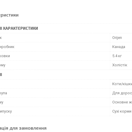
еристики
І ХАРАКТЕРИСТИКИ
к
Orijen
виробник
Канада
аковки
5.4 кг
рму
Холістік
І
Коти/кішк
рупа
Для дорос
му
Основне ж
ипуску
Сухі корми
ація для замовлення