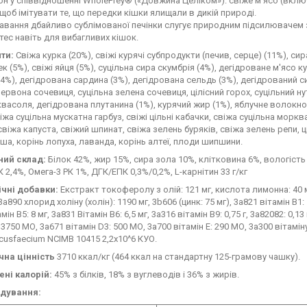
он у співвідношенні WholePrey® («Довжина Целіком»): свіже м'ясо (включ
 щоб імітувати те, що передки кішки ялищали в дикій природі.
вання дбайливо сублімованої печінки слугує природним підсилювачем 
тес навіть для вибагливих кішок.
нти:
Свіжа курка (20%), свіжі курячі субпродукти (печив, серце) (11%), сир
ек (5%), свіжі яйця (5%), суцільна сира скумбрія (4%), дегідроване м'ясо 
(4%), дегідрована сардина (3%), дегідрована сельдь (3%), дегідрований сиг
червона сочевиця, суцільна зелена сочевиця, цілісний горох, суцільний ну
васоля, дегідрована плутанина (1%), курячий жир (1%), яблучне волокно,
іжа суцільна мускатна гарбуз, свіжі цільні кабачки, свіжа суцільна морква,
свіжа капуста, свіжий шпинат, свіжа зелень буряків, свіжа зелень репи, ці
а, корінь лопуха, лаванда, корінь алтеї, плоди шипшини.
ний склад:
Білок 42%, жир 15%, сира зола 10%, клітковина 6%, вологість 1
К 2,4%, Омега-3 РК 1%, ДГК/ЕПК 0,3%/0,2%, L-карнітин 33 г/кг
ічні добавки:
Екстракт токоферолу з олій: 121 мг, кислота лимонна: 40 
a890 хлорид холіну (холін): 1190 мг, 3b606 (цинк: 75 мг), 3a821 вітамін B1: 1
мін B5: 8 мг, 3a831 Вітамін B6: 6,5 мг, 3a316 вітамін B9: 0,75 г, 3a82082: 0,13 
 3750 МО, 3a671 вітамін D3: 500 МО, 3a700 вітамін E: 290 МО, 3a300 вітамін
cusfaecium NCIMB 10415 2,2х10^6 КУО.
чна цінність
3710 ккал/кг (464 ккал на стандартну 125-грамову чашку).
ені калорій:
45% з білків, 18% з вуглеводів і 36% з жирів.
дування: