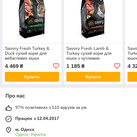
Savory Fresh Turkey &
Savory Fresh Lamb &
Savo
Duck сухий корм для
Turkey сухий корм для
Turk
вибагливих кішок
кішок з чутливим
кішо
травленням
тра
4 469
1 185
4 3
₴
₴
Купити
Купити
Про нас
97% позитивних з 510 відгуків за рік
Працює з 12.04.2017
м. Одеса
Одеса, Україна