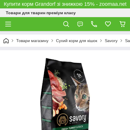
Купити корм Grandorf зі знижкою 15% - zoomaa.net
Товари для тварин преміум класу
Товари магазину
Сухий корм для кішок
Savory
Sa