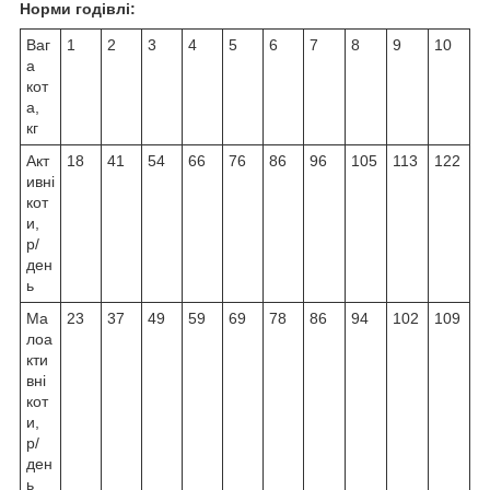
Норми годівлі:
Ваг
1
2
3
4
5
6
7
8
9
10
а
кот
а,
кг
Акт
18
41
54
66
76
86
96
105
113
122
ивні
кот
и,
р/
ден
ь
Ма
23
37
49
59
69
78
86
94
102
109
лоа
кти
вні
кот
и,
р/
ден
ь