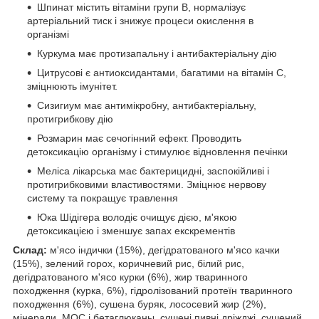
Шпинат містить вітаміни групи В, нормалізує
артеріальний тиск і знижує процеси окислення в
організмі
Куркума має протизапальну і антибактеріальну дію
Цитрусові є антиоксидантами, багатими на вітамін С,
зміцнюють імунітет.
Сизигиум має антимікробну, антибактеріальну,
протигрибкову дію
Розмарин має сечогінний ефект. Проводить
детоксикацію організму і стимулює відновлення печінки
Меліса лікарська має бактерицидні, заспокійливі і
протигрибковими властивостями. Зміцнює нервову
систему та покращує травлення
Юка Шідігера володіє очищує дією, м'якою
детоксикацією і зменшує запах екскрементів
Склад:
м'ясо індички (15%), дегідратованого м'ясо качки
(15%), зелений горох, коричневий рис, білий рис,
дегідратованого м'ясо курки (6%), жир тваринного
походження (курка, 6%), гідролізований протеїн тваринного
походження (6%), сушена буряк, лососевий жир (2%),
мінерали, МОС і бетаглюканы, сушені пивні дріжджі, сушений