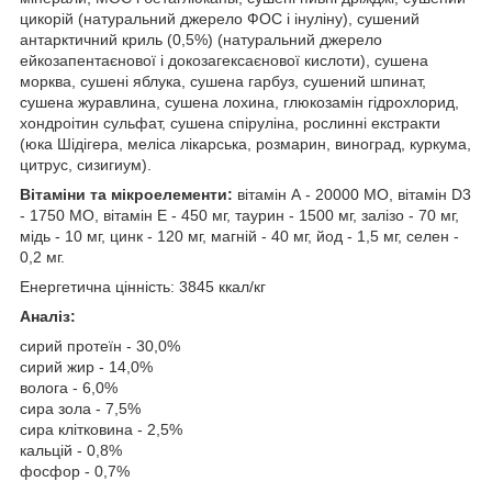
цикорій (натуральний джерело ФОС і інуліну), сушений
антарктичний криль (0,5%) (натуральний джерело
ейкозапентаєнової і докозагексаєнової кислоти), сушена
морква, сушені яблука, сушена гарбуз, сушений шпинат,
сушена журавлина, сушена лохина, глюкозамін гідрохлорид,
хондроітин сульфат, сушена спіруліна, рослинні екстракти
(юка Шідігера, меліса лікарська, розмарин, виноград, куркума,
цитрус, сизигиум).
Вітаміни та мікроелементи:
вітамін А - 20000 МО, вітамін D3
- 1750 МО, вітамін Е - 450 мг, таурин - 1500 мг, залізо - 70 мг,
мідь - 10 мг, цинк - 120 мг, магній - 40 мг, йод - 1,5 мг, селен -
0,2 мг.
Енергетична цінність:
3845 ккал/кг
Аналіз:
сирий протеїн - 30,0%
сирий жир - 14,0%
волога - 6,0%
сира зола - 7,5%
сира клітковина - 2,5%
кальцій - 0,8%
фосфор - 0,7%