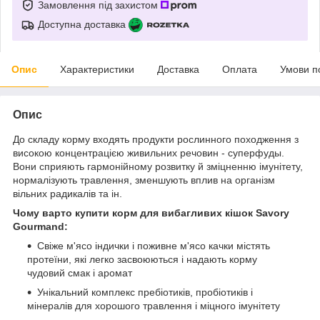
Замовлення під захистом
Доступна доставка
Опис
Характеристики
Доставка
Оплата
Умови п
Опис
До складу корму входять продукти рослинного походження з
високою концентрацією живильних речовин - суперфуды.
Вони сприяють гармонійному розвитку й зміцненню імунітету,
нормалізують травлення, зменшують вплив на організм
вільних радикалів та ін.
Чому варто купити корм для вибагливих кішок Savory
Gourmand:
Свіже м'ясо індички і поживне м'ясо качки містять
протеїни, які легко засвоюються і надають корму
чудовий смак і аромат
Унікальний комплекс пребіотиків, пробіотиків і
мінералів для хорошого травлення і міцного імунітету