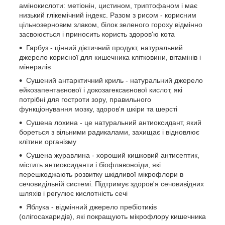
амінокислоти: метіонін, цистином, триптофаном і має
низький глікемічний індекс. Разом з рисом - корисним
цільнозерновим злаком, білок зеленого гороху відмінно
засвоюється і приносить користь здоров'ю кота
Гарбуз - цінний дієтичний продукт, натуральний
джерело корисної для кишечника клітковини, вітамінів і
мінералів
Сушений антарктичний криль - натуральний джерело
ейкозапентаєнової і докозагексаєнової кислот, які
потрібні для гостроти зору, правильного
функціонування мозку, здоров'я шкіри та шерсті
Сушена лохина - це натуральний антиоксидант, який
бореться з вільними радикалами, захищає і відновлює
клітини організму
Сушена журавлина - хороший кишковий антисептик,
містить антиоксиданти і біофлавоноїди, які
перешкоджають розвитку шкідливої мікрофлори в
сечовидільній системі. Підтримує здоров'я сечовивідних
шляхів і регулює кислотність сечі
Яблука - відмінний джерело пребіотиків
(олігосахаридів), які покращують мікрофлору кишечника