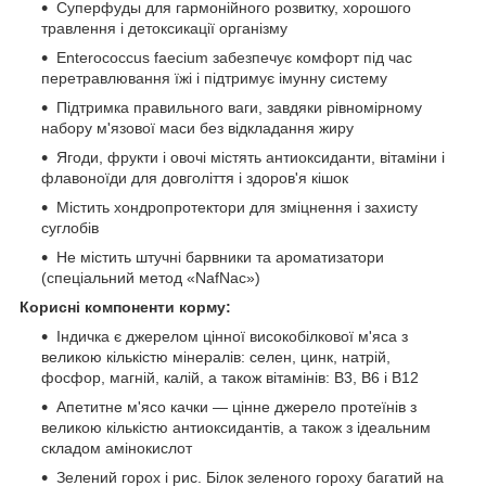
Суперфуды для гармонійного розвитку, хорошого
травлення і детоксикації організму
Enterococcus faecium забезпечує комфорт під час
перетравлювання їжі і підтримує імунну систему
Підтримка правильного ваги, завдяки рівномірному
набору м'язової маси без відкладання жиру
Ягоди, фрукти і овочі містять антиоксиданти, вітаміни і
флавоноїди для довголіття і здоров'я кішок
Містить хондропротектори для зміцнення і захисту
суглобів
Не містить штучні барвники та ароматизатори
(спеціальний метод «NafNac»)
Корисні компоненти корму:
Індичка є джерелом цінної високобілкової м'яса з
великою кількістю мінералів: селен, цинк, натрій,
фосфор, магній, калій, а також вітамінів: В3, В6 і В12
Апетитне м'ясо качки — цінне джерело протеїнів з
великою кількістю антиоксидантів, а також з ідеальним
складом амінокислот
Зелений горох і рис. Білок зеленого гороху багатий на