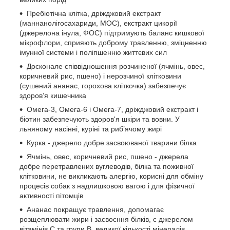
Пребіотічна клітка, дріжджовий екстракт
(маннанолігосахариди, МОС), екстракт цикорії
(джерелона інула, ФОС) підтримують баланс кишкової
мікрофлори, сприяють доброму травленню, зміцненню
імунної системи і поліпшенню життєвих сил
Досконале співвідношення розчиненої (ячмінь, овес,
коричневий рис, пшено) і нерозчиної клітковини
(сушений ананас, горохова кліткочка) забезпечує
здоров’я кишечника
Омега-3, Омега-6 і Омега-7, дріжджовий екстракт і
біотин забезпечують здоров'я шкіри та вовни. У
льняному насінні, куріні та риб’ячому жирі
Курка - джерело добре засвоюваної тварини білка
Ячмінь, овес, коричневий рис, пшено - джерела
добре перетравлених вуглеводів, білка та поживної
клітковини, не викликають алергію, корисні для обміну
процесів собак з надлишковою вагою і для фізичної
активності пітомців
Ананас покращує травлення, допомагає
розщеплювати жири і засвоєння білків, є джерелом
вітамінів С та групи В, великої кількості мінералів,