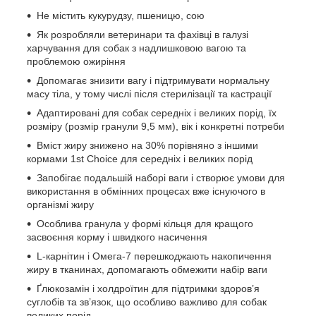
Не містить кукурудзу, пшеницю, сою
Як розробляли ветеринари та фахівці в галузі
харчування для собак з надлишковою вагою та
проблемою ожиріння
Допомагає знизити вагу і підтримувати нормальну
масу тіла, у тому числі після стерилізації та кастрації
Адаптировані для собак середніх і великих порід, їх
розміру (розмір гранули 9,5 мм), вік і конкретні потреби
Вміст жиру знижено на 30% порівняно з іншими
кормами 1st Choice для середніх і великих порід
Запобігає подальшій наборі ваги і створює умови для
використання в обмінних процесах вже існуючого в
організмі жиру
Особлива гранула у формі кільця для кращого
засвоєння корму і швидкого насичення
L-карнітин і Омега-7 перешкоджають накопичення
жиру в тканинах, допомагають обмежити набір ваги
Ґлюкозамін і холдроїтин для підтримки здоров’я
суглобів та зв’язок, що особливо важливо для собак
великих порід