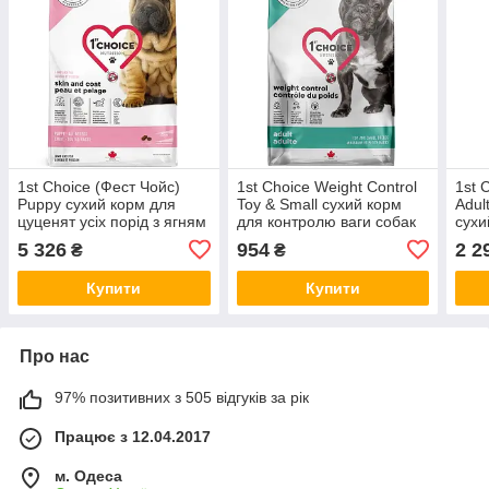
1st Choice (Фест Чойс)
1st Choice Weight Control
1st 
Puppy сухий корм для
Toy & Small сухий корм
Adul
цуценят усіх порід з ягням
для контролю ваги собак
сухи
і рибою, 11 кг
малих порід
соба
5 326
954
2 2
₴
₴
Купити
Купити
Про нас
97% позитивних з 505 відгуків за рік
Працює з 12.04.2017
м. Одеса