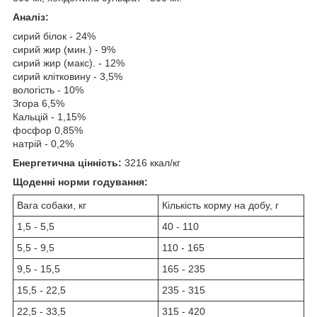
Аналіз:
сирий білок - 24%
сирий жир (мин.) - 9%
сирий жир (макс). - 12%
сирий клітковину - 3,5%
вологість - 10%
Згора 6,5%
Кальцій - 1,15%
фосфор 0,85%
натрій - 0,2%
Енергетична цінність:
3216 ккал/кг
Щоденні норми годування:
Вага собаки, кг
Кількість корму на добу, г
1,5 - 5,5
40 - 110
5,5 - 9,5
110 - 165
9,5 - 15,5
165 - 235
15,5 - 22,5
235 - 315
22,5 - 33,5
315 - 420