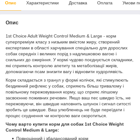
Опис
Характеристики
Доставка
Оплата
Умови п
Опис
1st Choice Adult Weight Control Medium & Large - корм
суперпреміум класу з низьким вмістом жиру, створений
експертами в області харчування спеціально для дорослих
собак середніх і великих порід з надлишковою вагою і
схильних до ожиріння. У кормі чудово поєднується складники,
які сприяють контролю апетиту та метаболізації жирів,
допомагаючи псам знизити вагу і відновити худорлявість.
Корм складається з гранул у формі колічок, які стимулюють
бездимний рефлекс у собак, сприяють більш тривалому і
повільному пережовування корму, що сприяє ліпшому
засвоєнню поживних речовин. Якщо ваш пес швидко їсть, не
пережовуючи, він швидше наповнить шлунок і сигнал ситості
зробить це швидше. Ваш улюбленець не буде переїдати і
процес схуднення чи контролю ваги скоротиться.
Чому варто купити корм для собак 1st Choice Weight
Control Medium & Large:
Повноцінний і збалансований корм