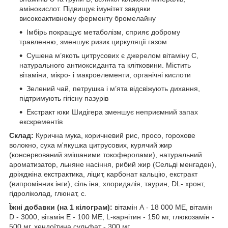
амінокислот. Підвищує імунітет завдяки
високоактивному ферменту бромелайну
Імбірь покращує метаболізм, сприяє доброму
травленню, зменшує ризик циркуляції газом
Сушена м’якоть цитрусових є джерелом вітаміну С,
натурального антиоксиданта та клітковини. Містить
вітаміни, мікро- і макроелементи, органічні кислоти
Зелений чай, петрушка і м’ята відсвіжують дихання,
підтримують гігієну пазурів
Екстракт юки Шидігера зменшує неприємний запах
екскрементів
Склад:
Курична мука, коричневий рис, просо, горохове
волокно, суха м'якушка цитрусових, курячий жир
(консервований змішаними токоферолами), натуральний
ароматизатор, льняне насіння, рибий жир (Сельді менгаден),
дріжджіна екстрактика, ліцит, карбонат кальцію, екстракт
(випромінник інги), сіль іна, хлоридалія, таурин, DL- хронт,
гідроліколад, глюнат, с.
Їжні добавки (на 1 кілограм):
вітамін А - 18 000 МЕ, вітамін
D - 3000, вітамін E - 100 МЕ, L-карнітин - 150 мг, глюкозамін -
500 мг, хендоїтина сульфат - 300 мг.