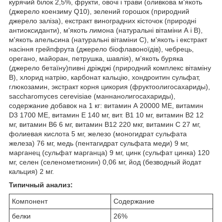
курячий білок 2,5%, фрукти, овочі і трави (оливкова м'якоть
(джерело коензиму Q10), зелений горошок (природний
джерело заліза), екстракт виноградних кісточок (природні
антиоксиданти), м'якоть лимона (натуральні вітаміни А і В),
м'якоть апельсина (натуральні вітаміни С), м'якоть і екстракт
насіння грейпфрута (джерело біофлавоноїдів), чебрець,
орегано, майоран, петрушка, шавлія), м'якоть буряка
(джерело бетаїну)пивні дріжджі (природний комплекс вітаміну
В), хлорид натрію, карбонат кальцію, хондроитин сульфат,
глюкозамин, экстракт корня цикория (фруктоолигосахариды),
saccharomyces cerevisiae (маннанолигосахариды),
содержание добавок на 1 кг: витамин А 20000 МЕ, витамин
D3 1700 МЕ, витамин E 140 мг, вит. В1 10 мг, витамин B2 12
мг, витамин B6 6 мг, витамин B12 220 мкг, витамин C 27 мг,
фолиевая кислота 5 мг, железо (моногидрат сульфата
железа) 76 мг, медь (пентагидрат сульфата меди) 9 мг,
марганец (сульфат марганца) 9 мг, цинк (сульфат цинка) 120
мг, селен (селенометионин) 0,06 мг, йод (безводный йодат
кальция) 2 мг.
Типичный анализ:
Компонент
Содержание
белки
26%