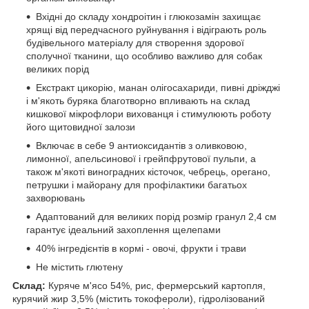
Вхідні до складу хондроітин і глюкозамін захищає
хрящі від передчасного руйнування і відіграють роль
будівельного матеріалу для створення здорової
сполучної тканини, що особливо важливо для собак
великих порід
Екстракт цикорію, манан олігосахариди, пивні дріжджі
і м'якоть буряка благотворно впливають на склад
кишкової мікрофлори вихованця і стимулюють роботу
його щитовидної залози
Включає в себе 9 антиоксидантів з оливковою,
лимонної, апельсинової і грейпфрутової пульпи, а
також м'якоті виноградних кісточок, чебрець, орегано,
петрушки і майорану для профілактики багатьох
захворювань
Адаптований для великих порід розмір гранул 2,4 см
гарантує ідеальний захоплення щелепами
40% інгредієнтів в кормі - овочі, фрукти і трави
Не містить глютену
Склад:
Куряче м'ясо 54%, рис, фермерський картопля,
курячий жир 3,5% (містить токофероли), гідролізований