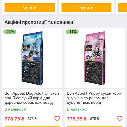
Купити
Купити
Акційні пропозиції та новинки
–11%
–11%
Bon Appetit Dog Adult Chicken
Bon Appetit Puppy сухий корм
and Rice сухий корм для
з куркою та рисом для
дорослих собак всіх порід
цуценят всіх порід
В наявності
В наявності
778,75
778,75
₴
₴
875 ₴
875 ₴