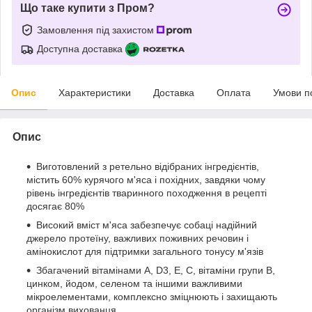
Що таке купити з Пром?
Замовлення під захистом
Доступна доставка
Опис
Характеристики
Доставка
Оплата
Умови п
Опис
Виготовлений з ретельно відібраних інгредієнтів,
містить 60% курячого м'яса і похідних, завдяки чому
рівень інгредієнтів тваринного походження в рецепті
досягає 80%
Високий вміст м'яса забезпечує собаці надійний
джерело протеїну, важливих поживних речовин і
амінокислот для підтримки загального тонусу м'язів
Збагачений вітамінами A, D3, E, С, вітаміни групи В,
цинком, йодом, селеном та іншими важливими
мікроелементами, комплексно зміцнюють і захищають
організм вихованця