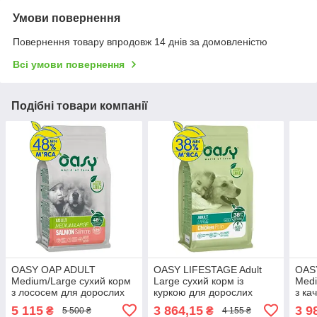
Умови повернення
Повернення товару впродовж 14 днів за домовленістю
Всі умови повернення
Подібні товари компанії
OASY OAP ADULT
OASY LIFESTAGE Adult
OAS
Medium/Large сухий корм
Large сухий корм із
Medi
з лососем для дорослих
куркою для дорослих
з ка
собак середніх та великих
собак великих порід, 18 кг
соба
5 115
3 864,15
3 9
₴
₴
5 500 ₴
4 155 ₴
порід, 18 кг
порі