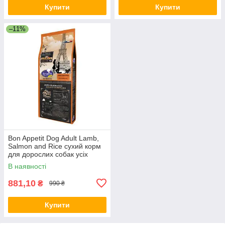
Купити
Купити
–11%
Bon Appetit Dog Adult Lamb,
Salmon and Rice сухий корм
для дорослих собак усіх
порід
В наявності
881,10
₴
990 ₴
Купити