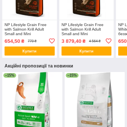
NP Lifestyle Grain Free
NP Lifestyle Grain Free
NP L
with Salmon Krill Adult
with Salmon Krill Adult
Whit
Small and Mini
Small and Mini
безз
беззерновой корм для
беззерновой корм для
соба
654,50
3 879,40
650
₴
₴
770 ₴
4 564 ₴
собак дрібних порід
собак дрібних порід
риб
Купити
Купити
Акційні пропозиції та новинки
–15%
–15%