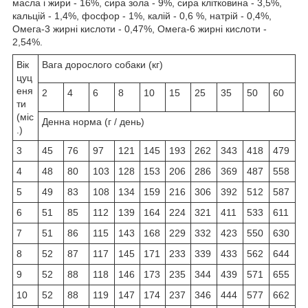
масла і жири - 16%, сира зола - 9%, сира клітковина - 3,5%,
кальцій - 1,4%, фосфор - 1%, калій - 0,6 %, натрій - 0,4%,
Омега-3 жирні кислоти - 0,47%, Омега-6 жирні кислоти -
2,54%.
Вік
Вага дорослого собаки (кг)
цуц
еня
2
4
6
8
10
15
25
35
50
60
ти
(міс
Денна норма (г / день)
.)
3
45
76
97
121
145
193
262
343
418
479
4
48
80
103
128
153
206
286
369
487
558
5
49
83
108
134
159
216
306
392
512
587
6
51
85
112
139
164
224
321
411
533
611
7
51
86
115
143
168
229
332
423
550
630
8
52
87
117
145
171
233
339
433
562
644
9
52
88
118
146
173
235
344
439
571
655
10
52
88
119
147
174
237
346
444
577
662