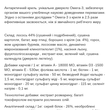
Антарктичний криль: унікальне джерело Омега-3, забезпечує
організм вашого улюбленця науково доведеними перевагами.
Згідно з останніми дослідами * Омега-3 з криля в 2,5 рази
ефективніше засвоюється, ніж зі звичайного риб'ячого жиру.
Склад:
лосось 44% (сушений і подрібнений), сушена
картопля, батат, жир птиці, борошно з кріля (хв. 4%), горох,
жом цукрових буряків, лососеве масло, динамічно
мікронізований клиноптилолит (1%), насіння льону,
фруктоолігосахариди , екстракт юки, зелений чай, сушена
календула (джерело лютеїну).
Добавки харчові / 1 кг:
вітамін A - 18000 МО, вітамін D3 -1500
МО, вітамін E - 530мг, фолієва кислота - 1 мг, біотин - 1 мг,
моногідрат сульфату заліза - 50 мг, безводний йодат кальцію -
1,5 мг, пентагідрат сульфату міді - 5 мг, марганець сульфат
моногідрат - 20 мг, сульфат цинку моногідрат - 115 мг, селеніт
натрію - 0,1 мг.
Технологічні добавки:
екстракт розмарину, багаті
токоферолом екстракти рослинних олій.
Аналітичний склад / 1кг:
сирий білок - 26%, необроблені