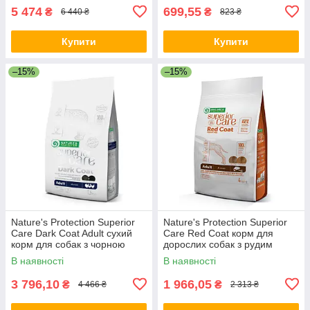
5 474
699,55
₴
₴
6 440 ₴
823 ₴
Купити
Купити
–15%
–15%
Nature's Protection Superior
Nature's Protection Superior
Care Dark Coat Adult сухий
Care Red Coat корм для
корм для собак з чорною
дорослих собак з рудим
шерстю, 10 кг
відтінком вовни, 4 кг
В наявності
В наявності
3 796,10
1 966,05
₴
₴
4 466 ₴
2 313 ₴