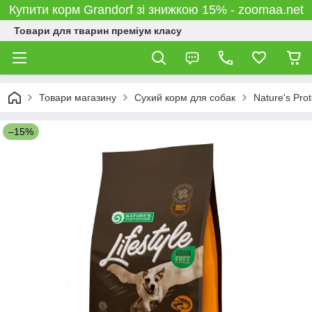
Купити корм Grandorf зі знижкою 15% - zoomaa.net
Товари для тварин преміум класу
Товари магазину
Сухий корм для собак
Nature's Prot
–15%