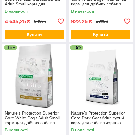
Adult Small корм для
корм для дрібних собак з
чутливих собак, 10 кг
білою шерстю, 1.5 кг
В наявності
В наявності
4 645,25
922,25
₴
₴
5 465 ₴
1 085 ₴
Купити
Купити
–15%
–15%
Nature's Protection Superior
Nature's Protection Superior
Care White Dogs Adult Small
Care Dark Coat Adult сухий
корм для дрібних собак з
корм для собак з чорною
білою шерстю, 10 кг
шерстю, 1.5 кг
В наявності
В наявності