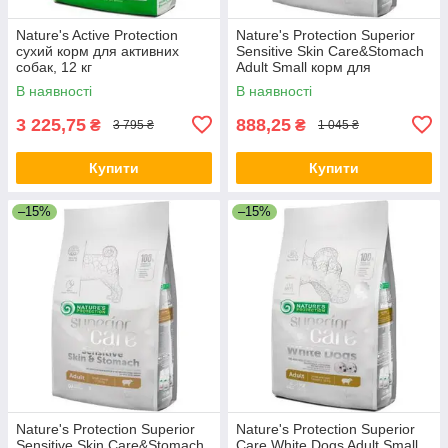
Nature's Active Protection
Nature's Protection Superior
сухий корм для активних
Sensitive Skin Care&Stomach
собак, 12 кг
Adult Small корм для
чутливих собак, 1.5 кг
В наявності
В наявності
3 225,75
888,25
₴
₴
3 795 ₴
1 045 ₴
Купити
Купити
–15%
–15%
Nature's Protection Superior
Nature's Protection Superior
Sensitive Skin Care&Stomach
Care White Dogs Adult Small