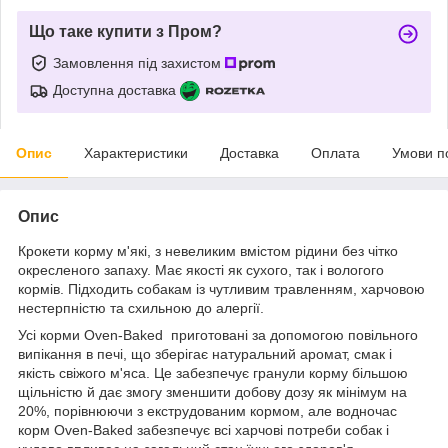
Що таке купити з Пром?
Замовлення під захистом
Доступна доставка
Опис
Характеристики
Доставка
Оплата
Умови п
Опис
Крокети корму м'які, з невеликим вмістом рідини без чітко
окресленого запаху. Має якості як сухого, так і вологого
кормів. Підходить собакам із чутливим травленням, харчовою
нестерпністю та схильною до алергії.
Усі корми
Oven-Baked
приготовані за допомогою повільного
випікання в печі, що зберігає натуральний аромат, смак і
якість свіжого м'яса. Це забезпечує гранули корму більшою
щільністю й дає змогу зменшити добову дозу як мінімум на
20%, порівнюючи з екструдованим кормом, але водночас
корм
Oven-Baked
забезпечує всі харчові потреби собак і