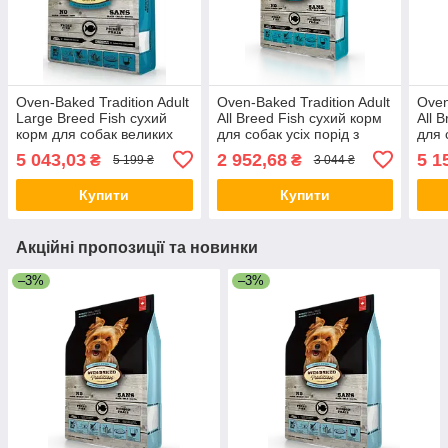
Oven-Baked Tradition Adult
Oven-Baked Tradition Adult
Oven
Large Breed Fish сухий
All Breed Fish сухий корм
All 
корм для собак великих
для собак усіх порід з
для 
порід з рибою, 11.34 кг
рибою
риб
5 043,03
2 952,68
5 1
₴
₴
5 199 ₴
3 044 ₴
Купити
Купити
Акційні пропозиції та новинки
–3%
–3%