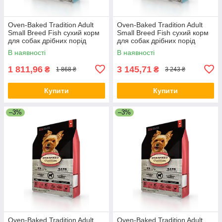
Oven-Baked Tradition Adult
Oven-Baked Tradition Adult
Small Breed Fish сухий корм
Small Breed Fish сухий корм
для собак дрібних порід
для собак дрібних порід
рибою
рибою
В наявності
В наявності
1 811,96
3 145,71
₴
₴
1 868 ₴
3 243 ₴
Купити
Купити
–3%
–3%
Oven-Baked Tradition Adult
Oven-Baked Tradition Adult