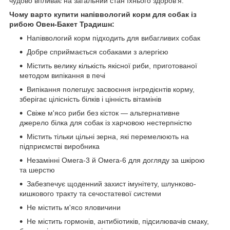
чудово впливає на загальний стан їхнього здоров'я.
Чому варто купити напіввологий корм для собак із
рибою Овен-Бакет Традишн:
Напіввологий корм підходить для вибагливих собак
Добре сприймається собаками з алергією
Містить велику кількість якісної риби, приготованої
методом випікання в печі
Випікання полегшує засвоєння інгредієнтів корму,
зберігає цілісність білків і цінність вітамінів
Свіже м'ясо риби без кісток — альтернативне
джерело білка для собак із харчовою нестерпністю
Містить тільки цільні зерна, які перемелюють на
підприємстві виробника
Незамінні Омега-3 й Омега-6 для догляду за шкірою
та шерстю
Забезпечує щоденний захист імунітету, шлунково-
кишкового тракту та сечостатевої системи
Не містить м'ясо яловичини
Не містить гормонів, антибіотиків, підсилювачів смаку,