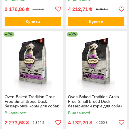
2 170,86
4 212,71
₴
₴
2 238 ₴
4 343 ₴
Купити
Купити
–3%
–3%
Oven-Baked Tradition Grain
Oven-Baked Tradition Grain
Free Small Breed Duck
Free Small Breed Duck
беззерновой корм для собак
беззерновой корм для собак
та цуценят дрібних порід
та цуценят дрібних порід
В наявності
В наявності
2 273,68
4 132,20
₴
₴
2 344 ₴
4 260 ₴