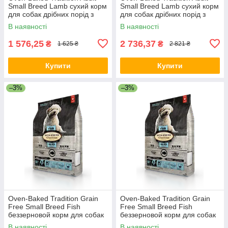
Small Breed Lamb сухий корм
Small Breed Lamb сухий корм
для собак дрібних порід з
для собак дрібних порід з
ягням
ягням
В наявності
В наявності
1 576,25
2 736,37
₴
₴
1 625 ₴
2 821 ₴
Купити
Купити
–3%
–3%
Oven-Baked Tradition Grain
Oven-Baked Tradition Grain
Free Small Breed Fish
Free Small Breed Fish
беззерновой корм для собак
беззерновой корм для собак
та цуценят дрібних порід
та цуценят дрібних порід
В наявності
В наявності