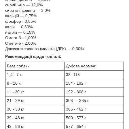
сирий жир — 12,0%
сира клітковина — 3,0%
кальцій — 0,75%
фосфор - 0,55%
калій — 0,60%
натрій — 0,15%
Омега-3 - 1,00%
Омега-6 - 2,00%
Докозагексаєнова кислота (ДГК) — 0,30%
Рекомендації щодо годівлі:
Вага собаки
Добова норма/г
1,4 - 7 кг
38 -115
8 - 10 кг
154 - 192 г
11 - 20 кг
192 - 308 г
21 - 29 кг
308 — 385 г
30 - 38 кг
385 - 462 г
39 - 48 кг
500 - 577 г
49 - 56 кг
577 - 654 г