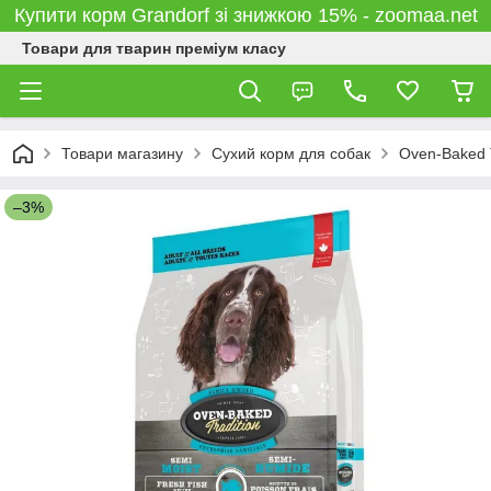
Купити корм Grandorf зі знижкою 15% - zoomaa.net
Товари для тварин преміум класу
Товари магазину
Сухий корм для собак
Oven-Baked T
–3%