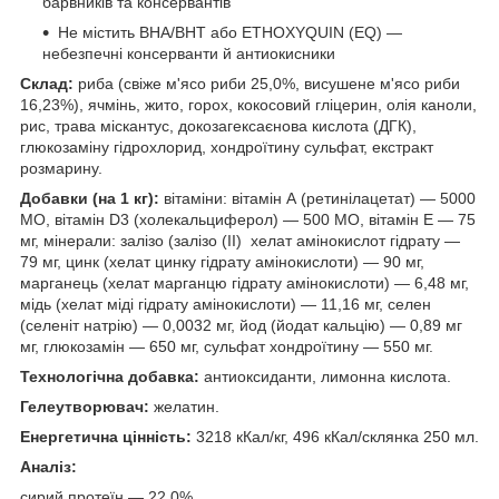
барвників та консервантів
Не містить BHA/BHT або ETHOXYQUIN (EQ) —
небезпечні консерванти й антиокисники
Склад:
риба (свіже м'ясо риби 25,0%, висушене м'ясо риби
16,23%), ячмінь, жито, горох, кокосовий гліцерин, олія каноли,
рис, трава міскантус, докозагексаєнова кислота (ДГК),
глюкозаміну гідрохлорид, хондроїтину сульфат, екстракт
розмарину.
Добавки (на 1 кг):
вітаміни: вітамін А (ретинілацетат) — 5000
МО, вітамін D3 (холекальциферол) — 500 МО, вітамін Е — 75
мг, мінерали: залізо (залізо (II) хелат амінокислот гідрату —
79 мг, цинк (хелат цинку гідрату амінокислоти) — 90 мг,
марганець (хелат марганцю гідрату амінокислоти) — 6,48 мг,
мідь (хелат міді гідрату амінокислоти) — 11,16 мг, селен
(селеніт натрію) — 0,0032 мг, йод (йодат кальцію) — 0,89 мг
мг, глюкозамін — 650 мг, сульфат хондроїтину — 550 мг.
Технологічна добавка:
антиоксиданти, лимонна кислота.
Гелеутворювач:
желатин.
Енергетична цінність:
3218 кКал/кг, 496 кКал/склянка 250 мл.
Аналіз:
сирий протеїн — 22,0%