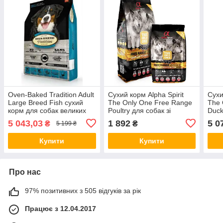
Oven-Baked Tradition Adult
Сухий корм Alpha Spirit
Сухи
Large Breed Fish сухий
The Only One Free Range
The 
корм для собак великих
Poultry для собак зі
Duck
порід з рибою, 11.34 кг
свіжого м'яса та риби, 3 кг
м'яс
5 043,03
1 892
5 0
₴
₴
5 199 ₴
Купити
Купити
Про нас
97% позитивних з 505 відгуків за рік
Працює з 12.04.2017