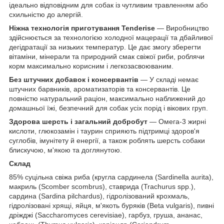
ідеально відповідним для собак із чутливим травленням або
схильністю до алергій.
Ніжна технологія приготування Tenderise
— Виробництво
здійснюється за технологією холодної мацерації та дбайливої
дегідратації за низьких температур. Це дає змогу зберегти
вітаміни, мінерали та природний смак свіжої риби, роблячи
корм максимально корисним і легкозасвоюваним.
Без штучних добавок і консервантів
— У складі немає
штучних барвників, ароматизаторів та консервантів. Це
повністю натуральний раціон, максимально наближений до
домашньої їжі, безпечний для собак усіх порід і вікових груп.
Здорова шерсть і загальний добробут
— Омега-3 жирні
кислоти, глюкозамін і таурин сприяють підтримці здоров'я
суглобів, імунітету й енергії, а також роблять шерсть собаки
блискучою, м'якою та доглянутою.
Склад
85% суцільна свіжа риба (кругла сардинела (Sardinella aurita),
макриль (Scomber scombrus), ставрида (Trachurus spp.),
сардина (Sardina pilchardus), гідролізований крохмаль,
гідролізовані хрящі, яйця, м'якоть буряків (Beta vulgaris), пивні
дріжджі (Saccharomyces cerevisiae), гарбуз, груша, ананас,