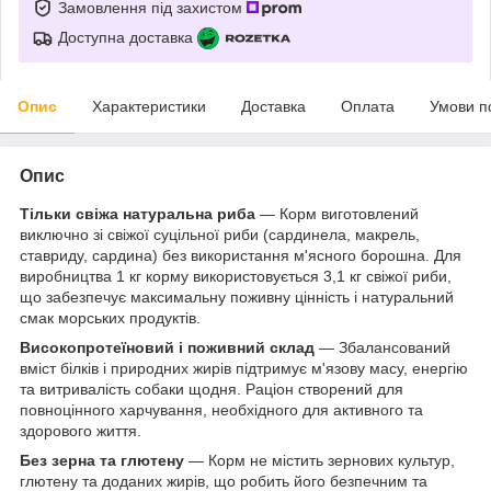
Замовлення під захистом
Доступна доставка
Опис
Характеристики
Доставка
Оплата
Умови п
Опис
Тільки свіжа натуральна риба
— Корм виготовлений
виключно зі свіжої суцільної риби (сардинела, макрель,
ставриду, сардина) без використання м'ясного борошна. Для
виробництва 1 кг корму використовується 3,1 кг свіжої риби,
що забезпечує максимальну поживну цінність і натуральний
смак морських продуктів.
Високопротеїновий і поживний склад
— Збалансований
вміст білків і природних жирів підтримує м'язову масу, енергію
та витривалість собаки щодня. Раціон створений для
повноцінного харчування, необхідного для активного та
здорового життя.
Без зерна та глютену
— Корм не містить зернових культур,
глютену та доданих жирів, що робить його безпечним та