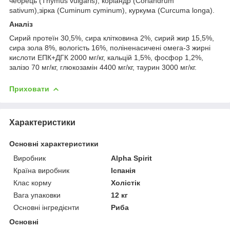
чебрець (Thymus vulgaris), коріандр (Coriandrum
sativum),зірка (Cuminum cyminum), куркума (Curcuma longa).
Аналіз
Сирий протеїн 30,5%, сира клітковина 2%, сирий жир 15,5%,
сира зола 8%, вологість 16%, поліненасичені омега-3 жирні
кислоти ЕПК+ДГК 2000 мг/кг, кальцій 1,5%, фосфор 1,2%,
залізо 70 мг/кг, глюкозамін 4400 мг/кг, таурин 3000 мг/кг.
Приховати
Характеристики
Основні характеристики
Виробник
Alpha Spirit
Країна виробник
Іспанія
Клас корму
Холістік
Вага упаковки
12 кг
Основні інгредієнти
Риба
Основні