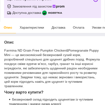
Замовлення під захистом
Доступна доставка
Опис
Характеристики
Доставка
Оплата
Умови п
Опис
Farmina ND Grain Free Pumpkin Chicken&Pomegranate Puppy
Mini — це високоякісний беззерновий сухий корм,
розроблений спеціально для цуценят дрібних порід. Формула
поєднує свіже куряче м'ясо, гарбуз, гранат та інші корисні
інгредієнти, які забезпечують щоденний раціон необхідними
поживними речовинами для гармонійного росту та розвитку
цуценяти. Завдяки тому, що немає зернових і використань,
цей корм підходить навіть для цуценят із чутливим
травленням.
Чому варто купити?
Беззерновий склад підходить цуценятам із чутливим
травленням і знижує ризик алергії