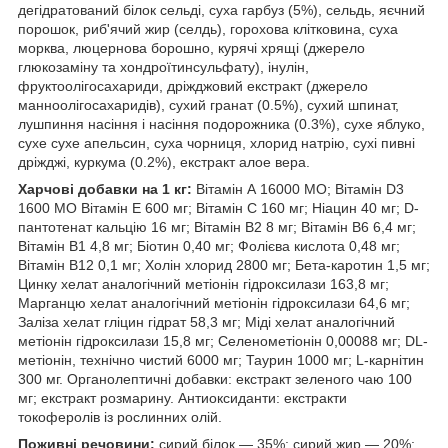
дегідратований білок сельді, суха гарбуз (5%), сельдь, яєчний
порошок, риб'ячий жир (селдь), горохова клітковина, суха
морква, люцернова борошно, курячі хрящі (джерело
глюкозаміну та хондроїтинсульфату), інулін,
фруктоолігосахариди, дріжджовий екстракт (джерело
манноолігосахаридів), сухий гранат (0.5%), сухий шпинат,
лушпиння насіння і насіння подорожника (0.3%), сухе яблуко,
сухе сухе апельсин, суха чорниця, хлорид натрію, сухі пивні
дріжджі, куркума (0.2%), екстракт алое вера.
Харчові добавки на 1 кг:
Вітамін А 16000 МО; Вітамін D3
1600 МО Вітамін Е 600 мг; Вітамін C 160 мг; Ніацин 40 мг; D-
пантотенат кальцію 16 мг; Вітамін В2 8 мг; Вітамін В6 6,4 мг;
Вітамін В1 4,8 мг; Біотин 0,40 мг; Фолієва кислота 0,48 мг;
Вітамін В12 0,1 мг; Холін хлорид 2800 мг; Бета-каротин 1,5 мг;
Цинку хелат аналогічний метіонін гідроксилази 163,8 мг;
Марганцю хелат аналогічний метіонін гідроксилази 64,6 мг;
Заліза хелат гліцин гідрат 58,3 мг; Міді хелат аналогічний
метіонін гідроксилази 15,8 мг; Селенометіонін 0,00088 мг; DL-
метіонін, технічно чистий 6000 мг; Таурин 1000 мг; L-карнітин
300 мг. Органолептичні добавки: екстракт зеленого чаю 100
мг; екстракт розмарину. Антиоксиданти: екстракти
токоферолів із рослинних олій.
Поживні речовини:
сирий білок — 35%; сирий жир — 20%;