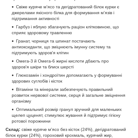
Свіже куряче м'ясо та дегідратований білок курки є
джерелами якісного білка для формування м'язів і
підтримання активності
Гарбуз і яблуко збагачують раціон клітковиною, що
сприяє здоровому травленню
Гранат, чорниця та шпинат постачають
антиоксиданти, що зміцнюють імунну систему та
підтримують здоров'я клітин
Омега-3 й Омега-6 жирні кислоти дбають про
здоров'я шкіри та блиск шерсті
Глюкозамін і хондроїтин допомагають у формуванні
здорових суглобів і кісток
Вітаміни та мінерали забезпечують правильний
розвиток нервової системи, серця й загальне зміцнення
організму
Оптимальний розмір гранул зручний для маленьких
щелеп цуценят, стимулює жування й підтримує гігієну
ротової порожнини
Склад:
свіже куряче м'ясо без кісток (24%), дегідратований
білок курки (24%), гороховий крохмаль, курячий жир,