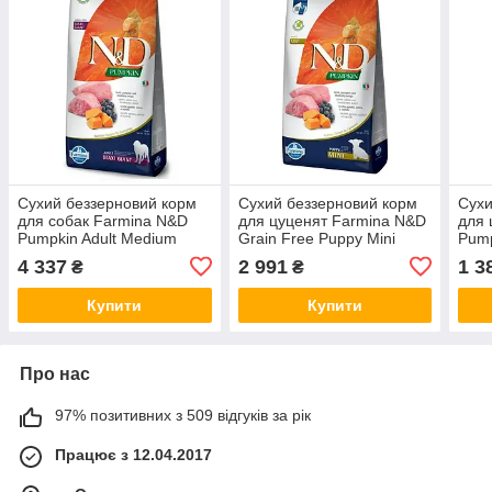
Сухий беззерновий корм
Сухий беззерновий корм
Сухи
для собак Farmina N&D
для цуценят Farmina N&D
для 
Pumpkin Adult Medium
Grain Free Puppy Mini
Pum
Maxi Ягня, гарбуз і
Ягня і чорниця, 7 кг
Maxi
4 337
2 991
1 3
₴
₴
чорниця, 12 кг
грана
Купити
Купити
Про нас
97% позитивних з 509 відгуків за рік
Працює з 12.04.2017