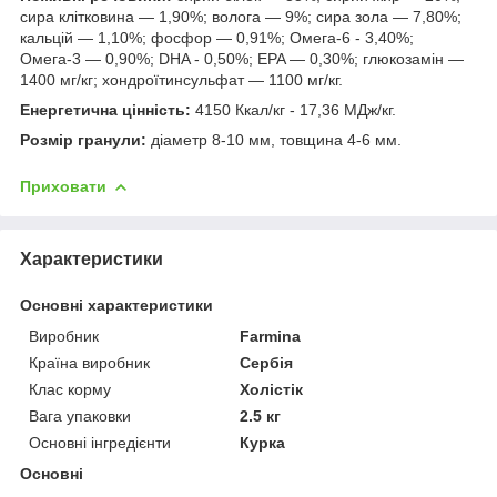
сира клітковина — 1,90%; волога — 9%; сира зола — 7,80%;
кальцій — 1,10%; фосфор — 0,91%; Омега-6 - 3,40%;
Омега-3 — 0,90%; DHA - 0,50%; EPA — 0,30%; глюкозамін —
1400 мг/кг; хондроїтинсульфат — 1100 мг/кг.
Енергетична цінність:
4150 Ккал/кг - 17,36 МДж/кг.
Розмір гранули:
діаметр 8-10 мм, товщина 4-6 мм.
Приховати
Характеристики
Основні характеристики
Виробник
Farmina
Країна виробник
Сербія
Клас корму
Холістік
Вага упаковки
2.5 кг
Основні інгредієнти
Курка
Основні