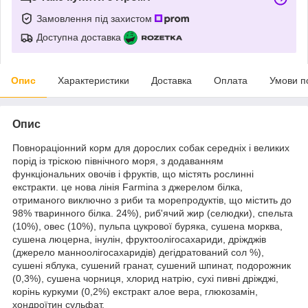
Замовлення під захистом
Доступна доставка
Опис
Характеристики
Доставка
Оплата
Умови п
Опис
Повнораціонний корм для дорослих собак середніх і великих
порід із тріскою північного моря, з додаванням
функціональних овочів і фруктів, що містять рослинні
екстракти. це нова лінія Farmina з джерелом білка,
отриманого виключно з риби та морепродуктів, що містить до
98% тваринного білка. 24%), риб'ячий жир (селюдки), спельта
(10%), овес (10%), пульпа цукрової буряка, сушена морква,
сушена люцерна, інулін, фруктоолігосахариди, дріжджів
(джерело манноолігосахаридів) дегідратований сол %),
сушені яблука, сушений гранат, сушений шпинат, подорожник
(0,3%), сушена чорниця, хлорид натрію, сухі пивні дріжджі,
корінь куркуми (0,2%) екстракт алое вера, глюкозамін,
хондроїтин сульфат.