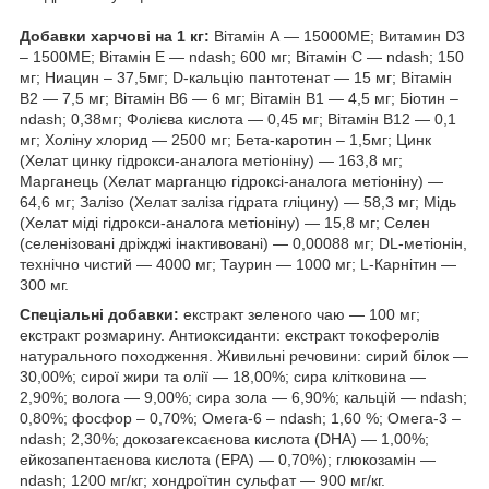
Добавки харчові на 1 кг:
Вітамін А — 15000ME; Витамин D3
– 1500ME; Вітамін Е — ndash; 600 мг; Вітамін С — ndash; 150
мг; Ниацин – 37,5мг; D-кальцію пантотенат — 15 мг; Вітамін
В2 — 7,5 мг; Вітамін В6 — 6 мг; Вітамін B1 — 4,5 мг; Біотин –
ndash; 0,38мг; Фолієва кислота — 0,45 мг; Вітамін B12 — 0,1
мг; Холіну хлорид — 2500 мг; Бета-каротин – 1,5мг; Цинк
(Хелат цинку гідрокси-аналога метіоніну) — 163,8 мг;
Марганець (Хелат марганцю гідроксі-аналога метіоніну) —
64,6 мг; Залізо (Хелат заліза гідрата гліцину) — 58,3 мг; Мідь
(Хелат міді гідрокси-аналога метіоніну) — 15,8 мг; Селен
(селенізовані дріжджі інактивовані) — 0,00088 мг; DL-метіонін,
технічно чистий — 4000 мг; Таурин — 1000 мг; L-Карнітин —
300 мг.
Спеціальні добавки:
екстракт зеленого чаю — 100 мг;
екстракт розмарину. Антиоксиданти: екстракт токоферолів
натурального походження. Живильні речовини: сирий білок —
30,00%; сирої жири та олії — 18,00%; сира клітковина —
2,90%; волога — 9,00%; сира зола — 6,90%; кальцій — ndash;
0,80%; фосфор – 0,70%; Омега-6 – ndash; 1,60 %; Омега-3 –
ndash; 2,30%; докозагексаєнова кислота (DHA) — 1,00%;
ейкозапентаєнова кислота (EPA) — 0,70%); глюкозамін —
ndash; 1200 мг/кг; хондроїтин сульфат — 900 мг/кг.