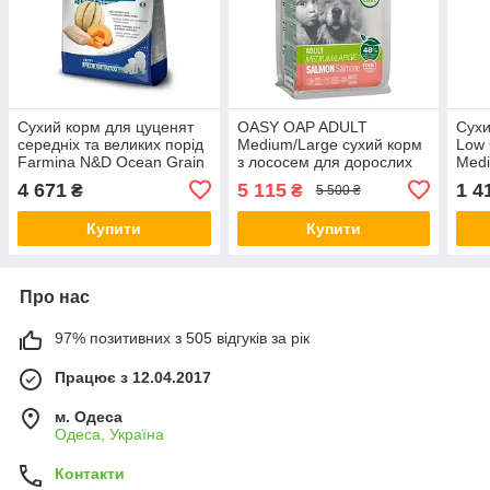
Сухий корм для цуценят
OASY OAP ADULT
Сухи
середніх та великих порід
Medium/Large сухий корм
Low 
Farmina N&D Ocean Grain
з лососем для дорослих
Medi
Free Puppy Medium&Maxi
собак середніх та великих
сере
4 671
5 115
1 4
₴
₴
5 500 ₴
Треска та диня, 12 кг
порід, 18 кг
тріс
Купити
Купити
Про нас
97% позитивних з 505 відгуків за рік
Працює з 12.04.2017
м. Одеса
Одеса, Україна
Контакти