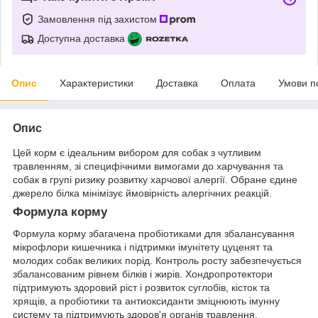
Замовлення під захистом
Доступна доставка
Опис
Характеристики
Доставка
Оплата
Умови п
Опис
Цей корм є ідеальним вибором для собак з чутливим
травленням, зі специфічними вимогами до харчування та
собак в групі ризику розвитку харчової алергії. Обране єдине
джерело білка мінімізує ймовірність алергічних реакцій.
Формула корму
Формула корму збагачена пробіотиками для збалансування
мікрофлори кишечника і підтримки імунітету цуценят та
молодих собак великих порід. Контроль росту забезпечується
збалансованим рівнем білків і жирів. Хондропротектори
підтримують здоровий ріст і розвиток суглобів, кісток та
хрящів, а пробіотики та антиоксиданти зміцнюють імунну
систему та підтримують здоров'я органів травлення.