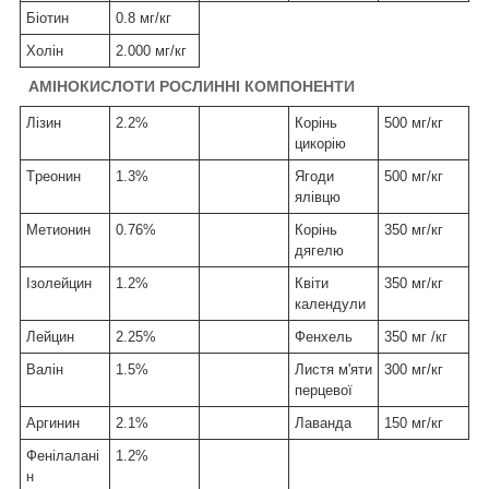
Біотин
0.8
мг
/
кг
Холін
2.000 мг
/
кг
АМІНОКИСЛОТИ
РОСЛИННІ КОМПОНЕНТИ
Лізин
2.2%
Корінь
500 мг/кг
цикорію
T
реонин
1.3%
Ягоди
500 мг/кг
ялівцю
Me
тионин
0.76%
Корінь
350 мг/кг
дягелю
Ізолейцин
1.2%
Квіти
350 мг/кг
календули
Лейцин
2.25%
Фенхель
350 мг /кг
Валін
1.5%
Листя м'яти
300 мг/кг
перцевої
A
ргинин
2.1%
Лаванда
150 мг/кг
Фенілалані
1.2%
н