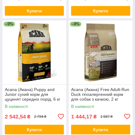
Купити
Купити
–9%
–9%
Acana (Акана) Puppy and
Acana (Акана) Free Adult-Run
Junior сухий корм для
Duck гіпоалергенний корм
цуценят середніх порід, 6 кг
для собак з качкою, 2 кг
В наявності
В наявності
2 542,54
1 444,17
₴
₴
2 794 ₴
1 587 ₴
Купити
Купити