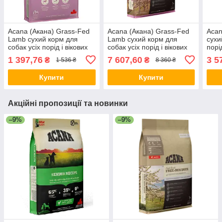
Acana (Акана) Grass-Fed
Acana (Акана) Grass-Fed
Acan
Lamb сухий корм для
Lamb сухий корм для
сухи
собак усіх порід і вікових
собак усіх порід і вікових
порід
груп з ягням, 2 кг
груп з ягням, 17 кг
1 397,76
7 607,60
3 5
₴
₴
1 536 ₴
8 360 ₴
Купити
Купити
Акційні пропозиції та новинки
–9%
–9%