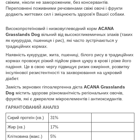
свіжим, ніколи не замороженим, без консервантів.
Переповнені поживними речовинами свіжі овочі і фрукти
додають життєвих сил і зміцнюють здоров'я Вашої собаки.
Високопротеїновий і низковуглеводний корм
ACANA
Grasslands Dog
вільний від высокогликемичных злаків (таких
як кукурудза, пшениця і рис), які часто зустрічаються у
традиційних кормах.
Наявність кукурудзи, жита, пшениці, білого рису в традиційних
кормах провокує різкий підйом рівня цукру в крові і різке його
падіння. Це в свою чергу підвищує ризик ожиріння, розвитку
інсулінової резистентності та захворювання на цукровий
діабет.
Замість зернових гіпоалергенна дієта
ACANA
Grasslands
Dog
містить здорове різноманітність регіональних овочів,
фруктів, які є джерелом мікроелементів і антиоксидантів.
ГАРАНТОВАНИЙ АНАЛІЗ
Сирий протеїн (хв.)
31%
Жир (хв.)
17%
Клітковина (макс.)
5%