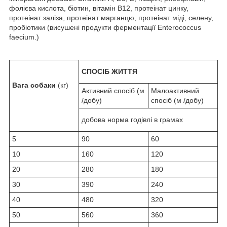
фолієва кислота, біотин, вітамін B12, протеінат цинку,
протеінат заліза, протеінат марганцю, протеінат міді, селену,
пробіотики (висушені продукти ферментації Enterococcus
faecium.)
СПОСІБ ЖИТТЯ
Вага
собаки
(кг)
Активний спосіб (м
Малоактивний
/добу)
спосіб (м /добу)
добова норма годівлі в грамах
5
90
60
10
160
120
20
280
180
30
390
240
40
480
320
50
560
360