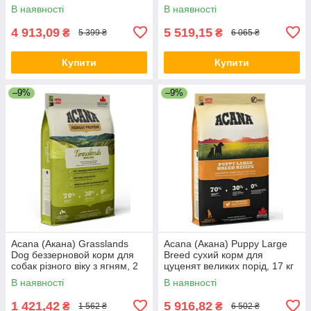
курчам, 11.4 кг
11.4 кг
В наявності
В наявності
4 913,09
5 519,15
₴
₴
5 399 ₴
6 065 ₴
Купити
Купити
–9%
–9%
Acana (Акана) Grasslands
Acana (Акана) Puppy Large
Dog беззерновой корм для
Breed сухий корм для
собак різного віку з ягням, 2
цуценят великих порід, 17 кг
кг
В наявності
В наявності
1 421,42
5 916,82
₴
₴
1 562 ₴
6 502 ₴