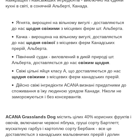
кухні в світі, в сонячній Альберті, Канада.
Ягнята, вирощені на вільному вигулі - доставляються
до нас
щодня свіжими
з місцевих ферм шт. Альберта.
Качка - вирощена на вільному вигулі, доставляється
до нас
щодня свіжої
з місцевих ферм Канадських
прерій, Альберта.
Північний судак - виловлений в дикій природі шт.
Альберта, доставляється до нас
свіжим щодня
.
Свіжі цільні яйця класу А, що доставляються до нас
щодня свіжими
з місцевих ферм канадських прерій.
Дійсно свіжі інгредієнти ACANA визнані придатними до
споживання в їжу людиною урядом Канади. Ніколи не
заморожуються і без консервантів.
ACANA
Grasslands Dog
містить цілих 40% корисних фруктів і
овочів, включаючи червоні яблука, груші сорту Бартлетт,
мускатную гарбуз і картоплю сорту Бербанк - все це
доставляється з канадських мальовничих прерій і долин