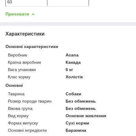
60
Приховати
Характеристики
Основні характеристики
Виробник
Acana
Країна виробник
Канада
Вага упаковки
6 кг
Клас корму
Холістік
Основні
Тварина
Собаки
Розмір породи тварин
Без обмежень
Вікова група
Без обмежень
Вид корму
Основне живлення
Форма випуску
Сухі корми
Основні інгредієнти
Баранина