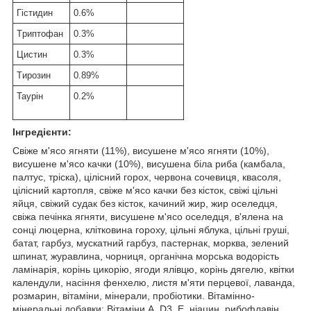
Гістидин
0.6%
T
риптофан
0.3%
Цистин
0.3%
T
ирозин
0.89%
Ta
урін
0.2%
Інгредієнти:
Свіже м'ясо ягняти (11%), висушене м'ясо ягняти (10%),
висушене м'ясо качки (10%), висушена біла риба (камбала,
палтус, тріска), цілісний горох, червона сочевиця, квасоля,
цілісний картопля, свіже м'ясо качки без кісток, свіжі цільні
яйця, свіжий судак без кісток, качиний жир, жир оселедця,
свіжа печінка ягняти, висушене м'ясо оселедця, в'ялена на
сонці люцерна, клітковина гороху, цільні яблука, цільні груші,
батат, гарбуз, мускатний гарбуз, пастернак, морква, зелений
шпинат, журавлина, чорниця, органічна морська водорість
ламінарія, корінь цикорію, ягоди ялівцю, корінь дягелю, квітки
календули, насіння фенхелю, листя м'яти перцевої, лаванда,
розмарин, вітаміни, мінерали, пробіотики. Вітамінно-
мінеральні добавки: Вітаміни A, D3, E, ніацин, рибофлавін,