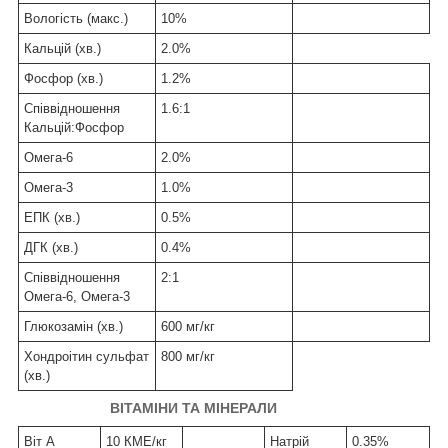
Вологість (макс.)
10%
Кальцій (хв.)
2.0%
Фосфор (хв.)
1.2%
Співвідношення
1.6:1
Кальцій:Фосфор
Омега-6
2.0%
Омега-3
1.0%
ЕПК (хв.)
0.5%
ДГК (хв.)
0.4%
Співвідношення
2:1
Омега-6, Омега-3
Глюкозамін (хв.)
600 мг/кг
Хондроітин сульфат
800 мг/кг
(хв.)
ВІТАМІНИ ТА МІНЕРАЛИ
Віт
A
10 КМЕ/
кг
Натрій
0.35%