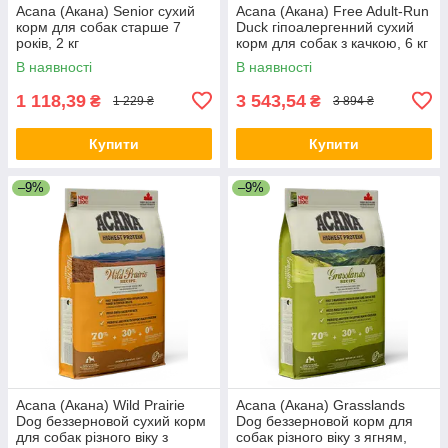
Acana (Акана) Senior сухий
Acana (Акана) Free Adult-Run
корм для собак старше 7
Duck гіпоалергенний сухий
років, 2 кг
корм для собак з качкою, 6 кг
В наявності
В наявності
1 118,39
3 543,54
₴
₴
1 229 ₴
3 894 ₴
Купити
Купити
–9%
–9%
Acana (Акана) Wild Prairie
Acana (Акана) Grasslands
Dog беззерновой сухий корм
Dog беззерновой корм для
для собак різного віку з
собак різного віку з ягням,