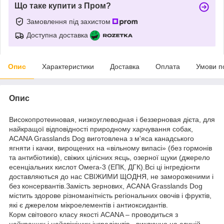
Що таке купити з Пром?
Замовлення під захистом
Доступна доставка
Опис
Характеристики
Доставка
Оплата
Умови п
Опис
Високопротеиновая, низкоуглеводная і беззерновая дієта, для
найкращої відповідності природному харчування собак,
ACANA Grasslands Dog виготовлена з м'яса канадського
ягняти і качки, вирощених на «вільному випасі» (без гормонів
та антибіотиків), свіжих цілісних яєць, озерної щуки (джерело
есенціальних кислот Омега-3 (ЕПК, ДГК).
Всі ці інгредієнти
доставляються до нас СВІЖИМИ ЩОДНЯ, не замороженими і
без консервантів.
Замість зернових, ACANA Grasslands Dog
містить здорове різноманітність регіональних овочів і фруктів,
які є джерелом мікроелементів і антиоксидантів.
Корм світового класу якості ACANA – проводиться з
найкращих і найсвіжіших інгредієнтів - виключно на єдиній