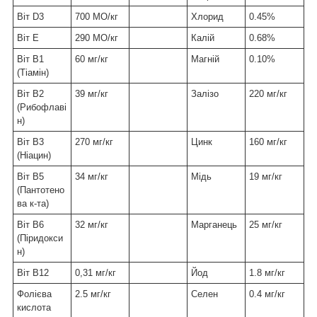
Віт
D3
700
МО
/
кг
Хлорид
0.45%
Віт
E
290
МО/кг
Калій
0.68%
Віт
B1
60
мг
/
кг
Магній
0.10%
(
Тіамін
)
Віт
B2
39
мг
/
кг
Залізо
220
мг
/
кг
(
Рибофлаві
н
)
Віт
В3
270
мг
/
кг
Цинк
160
мг
/
кг
(
Ніацин
)
Віт
B
5
34
мг
/
кг
Мідь
19
мг
/
кг
(
Пантотено
ва к-та
)
Віт
В6
32
мг
/
кг
Марганець
25
мг
/
кг
(
Піридокси
н
)
Віт
B12
0,31
мг
/
кг
Йод
1.8
мг
/
кг
Фолієва
2.5 мг
/
кг
Селен
0.4
мг
/
кг
кислота