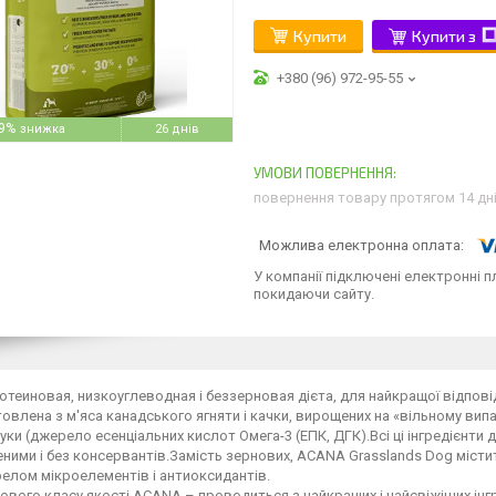
Купити
Купити з
+380 (96) 972-95-55
9%
26 днів
повернення товару протягом 14 дн
У компанії підключені електронні п
покидаючи сайту.
теиновая, низкоуглеводная і беззерновая дієта, для найкращої відпов
овлена з м'яса канадського ягняти і качки, вирощених на «вільному випасі
уки (джерело есенціальних кислот Омега-3 (ЕПК, ДГК).
Всі ці інгредієн
ими і без консервантів.
Замість зернових, ACANA Grasslands Dog містит
релом мікроелементів і антиоксидантів.
ового класу якості ACANA – проводиться з найкращих і найсвіжіших інгред