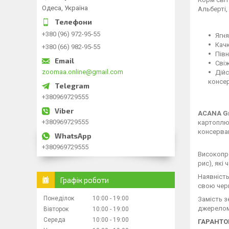
Одеса, Україна
Альберті,
+380 (96) 972-95-55
Ягня
Качк
+380 (66) 982-95-55
Півн
Свіж
zoomaa.online@gmail.com
Дійс
консер
+380969729555
ACANA
G
+380969729555
картоплю 
консерван
+380969729555
Високопр
рис), які
Наявність
Графік роботи
свою черг
Понеділок
10:00
19:00
Замість з
джерелом 
Вівторок
10:00
19:00
Середа
10:00
19:00
ГАРАНТО