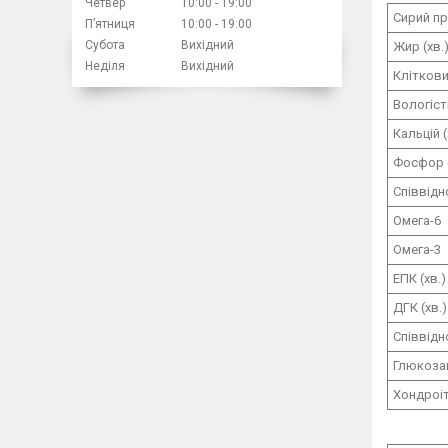
Четвер
10:00
19:00
Сирий про
Пʼятниця
10:00
19:00
Субота
Вихідний
Жир (хв.
Неділя
Вихідний
Кліткови
Вологіст
Кальцій (
Фосфор (
Співвід
Омега-6
Омега-3
ЕПК (хв.)
ДГК (хв.)
Співвідн
Глюкозам
Хондроіт