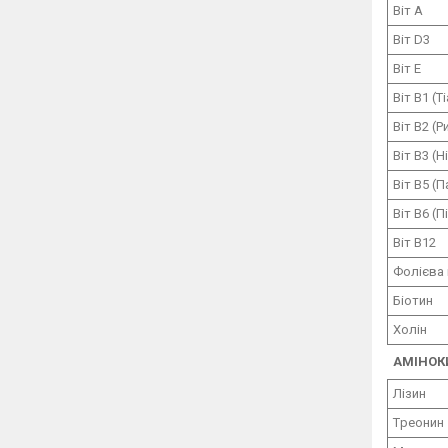
Віт
A
Віт
D3
Віт
E
Віт
B1 (
Ті
Віт
B2 (
Р
Віт
В3 (
Н
Віт
B
5 (
П
Віт
В6 (
П
Віт
B12
Фолієва
Біотин
Холін
АМІНОК
Лізин
T
реонин