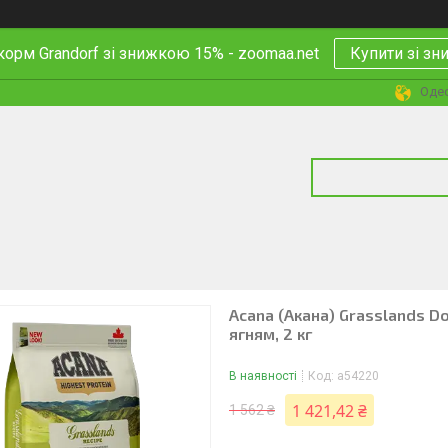
корм Grandorf зі знижкою 15% - zoomaa.net
Купити зі з
Одес
Acana (Акана) Grasslands D
ягням, 2 кг
В наявності
Код:
a54220
1 421,42 ₴
1 562 ₴