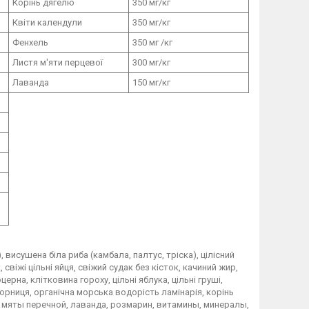
Корінь дягелю
350 мг/кг
Квіти календули
350 мг/кг
Фенхель
350 мг /кг
Листя м'яти перцевої
300 мг/кг
Лаванда
150 мг/кг
 висушена біла риба (камбала, палтус, тріска), цілісний
 свіжі цільні яйця, свіжий судак без кісток, качиний жир,
ерна, клітковина гороху, цільні яблука, цільні груші,
чорниця, органічна морська водорість ламінарія, корінь
я мяты перечной, лаванда, розмарин, витамины, минералы,