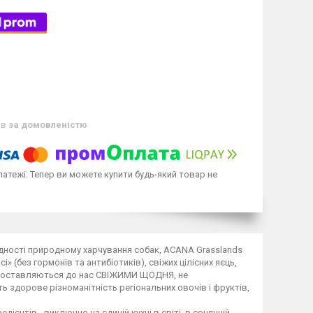
ів
за домовленістю
латежі. Тепер ви можете купити будь-який товар не
ідності природному харчування собак, ACANA Grasslands
» (без гормонів та антибіотиків), свіжих цілісних яєць,
ти доставляються до нас СВІЖИМИ ЩОДНЯ, не
ь здорове різноманітність регіональних овочів і фруктів,
ієнтів - виключно на єдиній кухні в світі, в сонячній