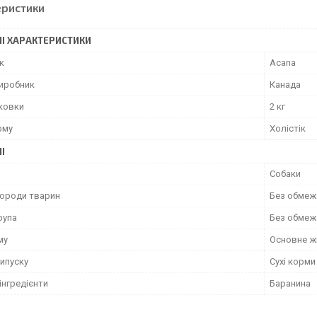
еристики
І ХАРАКТЕРИСТИКИ
к
Acana
виробник
Канада
аковки
2 кг
рму
Холістік
І
Собаки
породи тварин
Без обмеж
рупа
Без обмеж
му
Основне ж
ипуску
Сухі корми
інгредієнти
Баранина