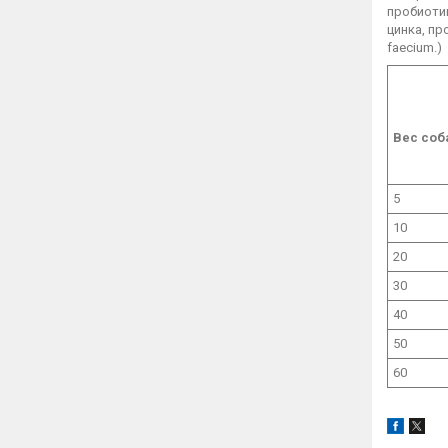
пробиотик
цинка, пр
faecium.)
Вес
соб
5
10
20
30
40
50
60