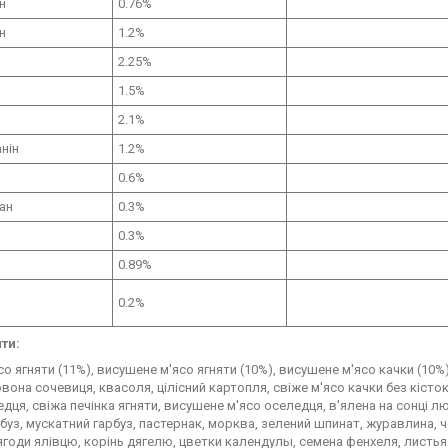
н
0.76%
н
1.2%
2.25%
1.5%
2.1%
нін
1.2%
0.6%
ан
0.3%
0.3%
0.89%
0.2%
ти:
со ягняти (11%), висушене м'ясо ягняти (10%), висушене м'ясо качки (10%),
рвона сочевиця, квасоля, цілісний картопля, свіже м'ясо качки без кісток,
дця, свіжа печінка ягняти, висушене м'ясо оселедця, в'ялена на сонці люц
рбуз, мускатний гарбуз, пастернак, морква, зелений шпинат, журавлина, 
ягоди ялівцю, корінь дягелю, цветки календулы, семена фенхеля, листь