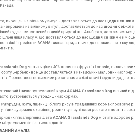
 Канада.
та, вирощені на вільному вигулі - доставляються до нас
щодня свіжим
а - вирощена на вільному вигулі, доставляється до нас
щодня свіжої
з 
ічний судак - виловлений в дикій природі шт. Альберта, доставляється 
і цільні яйця класу А, що доставляються до нас
щодня свіжими
з місце
но свіжі інгредієнти ACANA визнані придатними до споживання в їжу л
вантів.
rasslands Dog
містить цілих 40% корисних фруктів і овочів, включаючи ч
сорту Бербанк - все це доставляється з канадських мальовничих прерій
тів. Переповнені поживними речовинами свіжі овочі і фрукти додають 
отеїновий і низковуглеводний корм
ACANA
Grasslands Dog
вільний від
 часто зустрічаються у традиційних кормах.
 кукурудзи, жита, пшениці, білого рису в традиційних кормах провокує різк
у підвищує ризик ожиріння, розвитку інсулінової резистентності та зах
ернових гіпоалергенна дієта
ACANA
Grasslands Dog
містить здорове різ
мікроелементів і антиоксидантів.
ВАНИЙ АНАЛІЗ