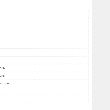
ень
ень
ивлення