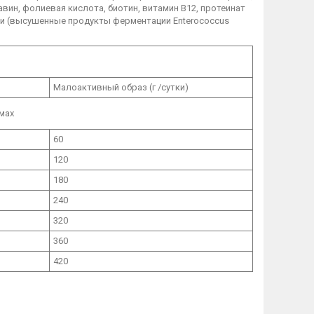
вин, фолиевая кислота, биотин, витамин B12, протеинат
ики (высушенные продукты ферментации Enterococcus
Малоактивный образ (г /сутки)
мах
60
120
180
240
320
360
420