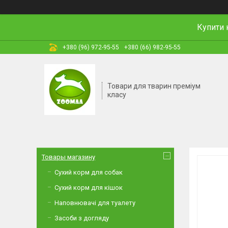
Купити 
+380 (96) 972-95-55
+380 (66) 982-95-55
Товари для тварин преміум
класу
Товары магазину
Сухий корм для собак
Сухий корм для кішок
Наповнювачі для туалету
Засоби з догляду