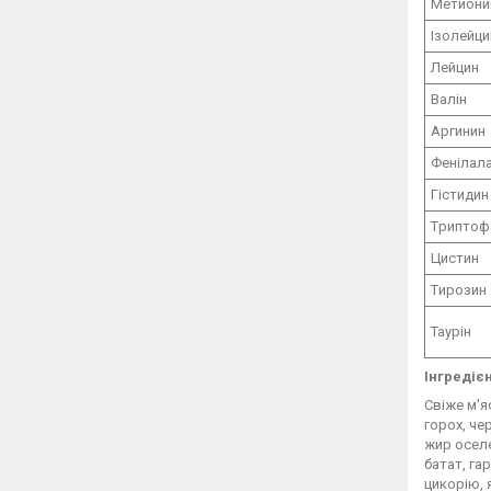
Me
тиони
Ізолейци
Лейцин
Валін
A
ргинин
Фенілала
Гістидин
T
риптоф
Цистин
T
ирозин
Ta
урін
Інгредієн
Свіже м'я
горох, че
жир оселе
батат, га
цикорію, 