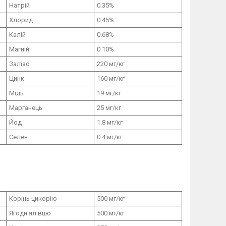
Натрій
0.35%
Хлорид
0.45%
Калій
0.68%
Магній
0.10%
Залізо
220
мг
/
кг
Цинк
160
мг
/
кг
Мідь
19
мг
/
кг
Марганець
25
мг
/
кг
Йод
1.8
мг
/
кг
Селен
0.4
мг
/
кг
Корінь цикорію
500 мг/кг
Ягоди ялівцю
500 мг/кг