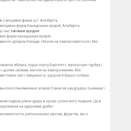
и
з місцевих ферм шт. Альберта.
місцевих ферм Канадських прерій, Альберта.
до нас
свіжим щодня
.
вих ферм канадських прерій.
юдиною урядом Канади. Ніколи не заморожуються і без
ервоні яблука, груші сорту Бартлетт, мускатную гарбуз і
 і долин свіжим, ніколи не замороженим, без
життєвих сил і зміцнюють здоров'я Вашої собаки.
 высокогликемичных злаків (таких як кукурудза, пшениця і
ий підйом рівня цукру в крові і різке його падіння. Це в
ворювання на цукровий діабет.
номанітність регіональних овочів, фруктів, які є