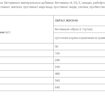
и. Витаминно-минеральные добавки: Витамины A, D3, E, ниацин, рибофла
отеинат железа, протеинат марганца, протеинат меди, селена, пробиот
ОБРАЗ ЖИЗНИ
Активный образ (г /сутки)
аки
(кг)
суточная норма кормления в грам
90
160
280
390
480
560
640