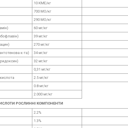
10 КМЕ/
кг
700
МО
/
кг
290
МО/кг
амін
)
60
мг
/
кг
ибофлавін
)
39
мг
/
кг
іацин
)
270
мг
/
кг
антотенова к-та
)
34
мг
/
кг
іридоксин
)
32
мг
/
кг
0,31
мг
/
кг
 кислота
2.5 мг
/
кг
0.8
мг
/
кг
2.000 мг
/
кг
ИСЛОТИ
РОСЛИННІ КОМПОНЕНТИ
2.2%
1.3%