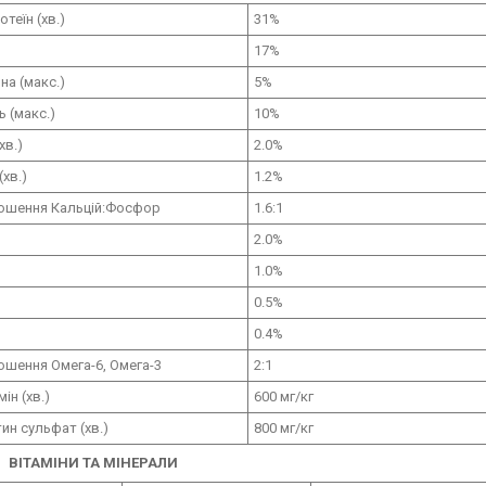
теїн (хв.)
31%
)
17%
на (макс.)
5%
ь (макс.)
10%
хв.)
2.0%
хв.)
1.2%
ношення Кальцій:Фосфор
1.6:1
2.0%
1.0%
0.5%
0.4%
ошення Омега-6, Омега-3
2:1
ін (хв.)
600 мг/кг
ин сульфат (хв.)
800 мг/кг
ВІТАМІНИ ТА МІНЕРАЛИ