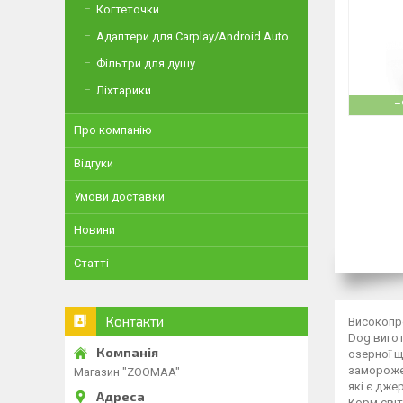
Когтеточки
Адаптери для Carplay/Android Auto
Фільтри для душу
Ліхтарики
–
Про компанію
Відгуки
Умови доставки
Новини
Статті
Контакти
Високопро
Dog вигот
озерної щ
заморожен
Магазин "ZOOMAA"
які є дже
Корм світ