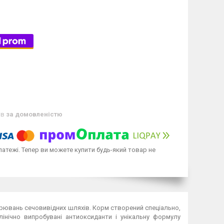
ів
за домовленістю
латежі. Тепер ви можете купити будь-який товар не
хворювань сечовивідних шляхів. Корм створений спеціально,
інічно випробувані антиоксиданти і унікальну формулу