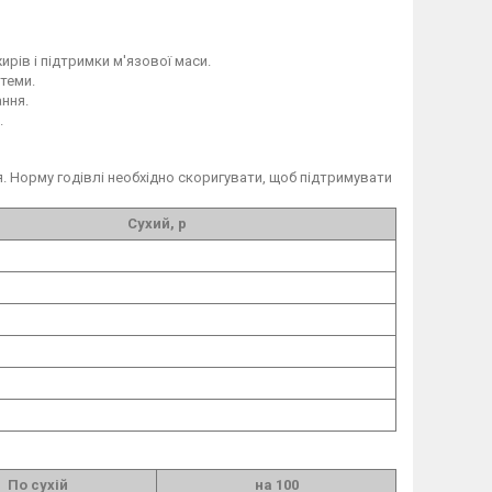
ів і підтримки м'язової маси.
теми.
ння.
.
. Норму годівлі необхідно скоригувати, щоб підтримувати
Сухий, р
По сухій
на 100