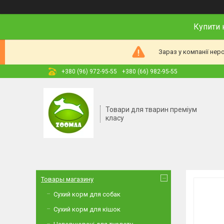
Купити 
Зараз у компанії нер
+380 (96) 972-95-55
+380 (66) 982-95-55
Товари для тварин преміум
класу
Товары магазину
Сухий корм для собак
Сухий корм для кішок