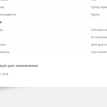
рму
Супер-пре
інгредієнти
Курка
І
му
Основне ж
Коти/кішк
рупа
Для дорос
ипуску
Сухі корми
ація для замовлення
1,20 ₴