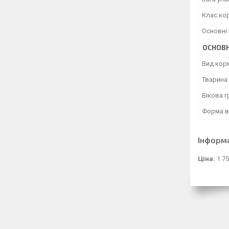
Клас ко
Основні 
ОСНОВН
Вид кор
Тварина
Вікова г
Форма в
Інформ
Ціна:
1 75