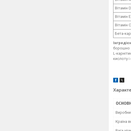
Вітамін 
Вітамін E
Вітамін C
Бета-ка
Інгредіє
борошно з
L-карніти
кислоту і
Характ
ОСНОВН
Виробни
Країна 
Вага уп