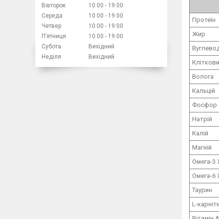
Вівторок
10:00
19:00
Середа
10:00
19:00
Протеїн
Четвер
10:00
19:00
Жир
Пʼятниця
10:00
19:00
Субота
Вихідний
Вуглево
Неділя
Вихідний
Кліткови
Волога
Кальцій
Фосфор
Натрій
Калій
Магній
Омега-3
Омега-6
Таурин
L-карніт
Вітамін 