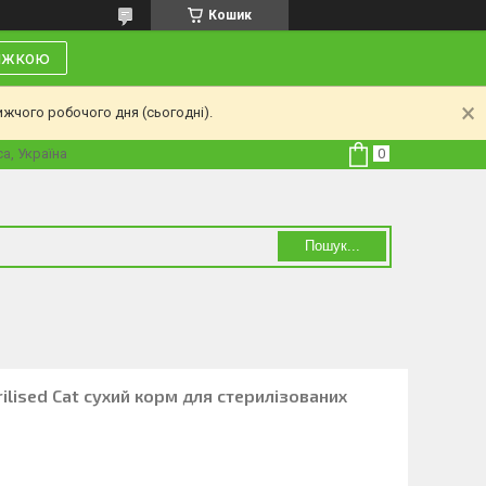
Кошик
нижкою
ижчого робочого дня (сьогодні).
а, Україна
Пошук...
erilised Cat сухий корм для стерилізованих