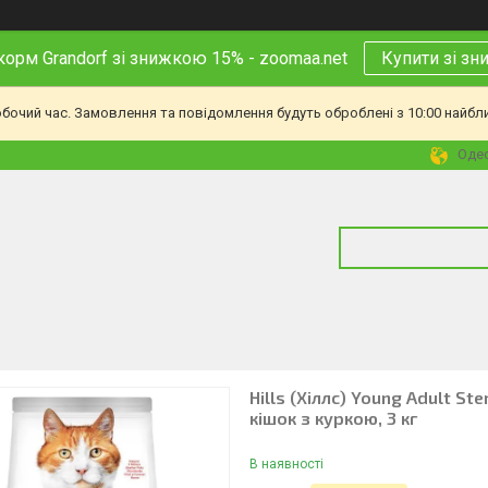
корм Grandorf зі знижкою 15% - zoomaa.net
Купити зі з
обочий час. Замовлення та повідомлення будуть оброблені з 10:00 найбл
Одес
Hills (Хіллс) Young Adult St
кішок з куркою, 3 кг
В наявності