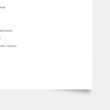
міум
ивлення
и
лих тварин