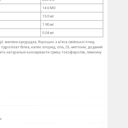
14.0 МО
15.0 мг
1.90 мг
0.04 мг
і): мелена кукурудза, борошно з м'яса свійської птиці,
гідролізат білка, калію хлорид, сіль, DL-метіонін, доданий
істить натуральні консерванти суміш токоферолів, лимонну
и