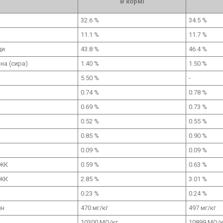
В кормі
32.6 %
34.5 %
11.1 %
11.7 %
ди
43.8 %
46.4 %
на (сира)
1.40 %
1.50 %
5.50 %
-
0.74 %
0.78 %
0.69 %
0.73 %
0.52 %
0.55 %
0.85 %
0.90 %
0.09 %
0.09 %
 ЖК
0.59 %
0.63 %
 ЖК
2.85 %
3.01 %
0.23 %
0.24 %
ин
470 мг/кг
497 мг/кг
A
10300 МО/кг
10899 МО/к