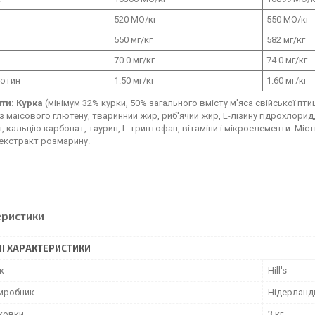
D
520 МО/кг
550 МО/кг
550 мг/кг
582 мг/кг
70.0 мг/кг
74.0 мг/кг
ротин
1.50 мг/кг
1.60 мг/кг
нти:
Курка
(мінімум 32% курки, 50% загального вмісту м'яса свійської птиц
 маїсового глютену, тваринний жир, риб'ячий жир, L-лізину гідрохлорид, 
н, кальцію карбонат, таурин, L-триптофан, вітаміни і мікроелементи. М
 екстракт розмарину.
еристики
І ХАРАКТЕРИСТИКИ
к
Hill's
виробник
Нідерланд
аковки
3 кг