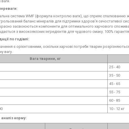
 ваги.
переваги:
альна система WMF (формула контролю ваги), що сприяє спалюванню жир
рольований баланс мінералів для підтримки здоров'я сечостатевої сис
красно засвоюються компоненти для оптимального харчового спожива
дається з високоякісних інгредієнтів для чудового смаку. 100% гарантія
ації по годівлі:
начення є орієнтовними, оскільки харчові потреби тварин розрізняються
у вагу.
Вага тварини, кг
25 - 40
35 - 50
45 - 65
55 - 75
60 - 85
00
10 - 12 кг
 аналіз корму: