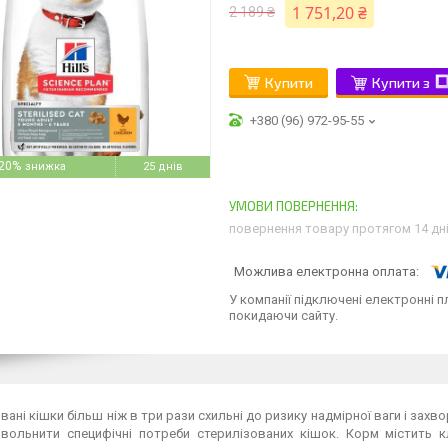
1 751,20 ₴
2 189 ₴
Купити
Купити з
+380 (96) 972-95-55
20%
25 днів
повернення товару протягом 14 дн
У компанії підключені електронні п
покидаючи сайту.
вані кішки більш ніж в три рази схильні до ризику надмірної ваги і за
вольнити специфічні потреби стерилізованих кішок. Корм містить кл