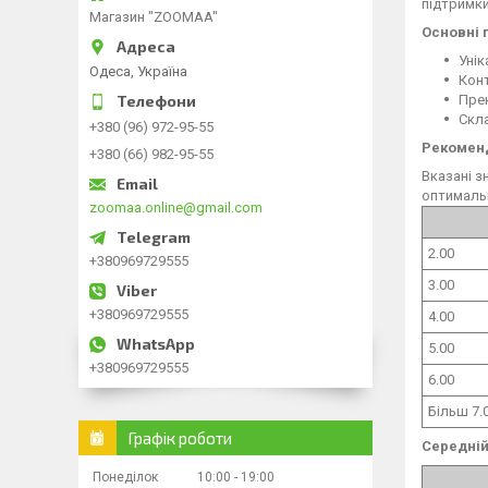
підтримки
Магазин "ZOOMAA"
Основні 
Унік
Одеса, Україна
Конт
Пре
Скла
+380 (96) 972-95-55
Рекоменд
+380 (66) 982-95-55
Вказані з
оптимальн
zoomaa.online@gmail.com
2.00
+380969729555
3.00
+380969729555
4.00
5.00
+380969729555
6.00
Більш 7.
Графік роботи
Середній
Понеділок
10:00
19:00