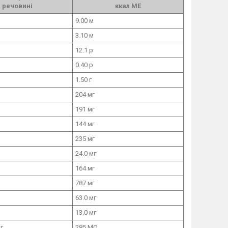
речовині
ккал МЕ
9.00 м
3.10 м
12.1 р
0.40 р
1.50 г
204 мг
191 мг
144 мг
235 мг
24.0 мг
164 мг
787 мг
63.0 мг
13.0 мг
г
285 МО