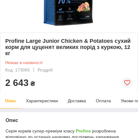
Profine Large Junior Chicken & Potatoes сухий
корм для цуценят великих порід з куркою, 12
кг
Немає в наявності
Код: 173065
Роздріб
2 643
₴
Опис
Характеристики
Доставка
Оплата
Умови п
Опис
Серія кормів супер-преміум класу
Profine
розроблена
відповідно до останніх наукових досліджень харчування