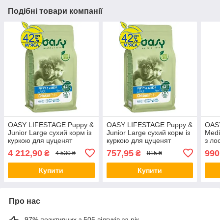
Подібні товари компанії
OASY LIFESTAGE Puppy &
OASY LIFESTAGE Puppy &
OAS
Junior Large сухий корм із
Junior Large сухий корм із
Medi
куркою для цуценят
куркою для цуценят
з ло
великих порід, 18 кг
великих порід, 3 кг
соба
4 212,90
757,95
990
₴
₴
4 530 ₴
815 ₴
порід
Купити
Купити
Про нас
97% позитивних з 505 відгуків за рік