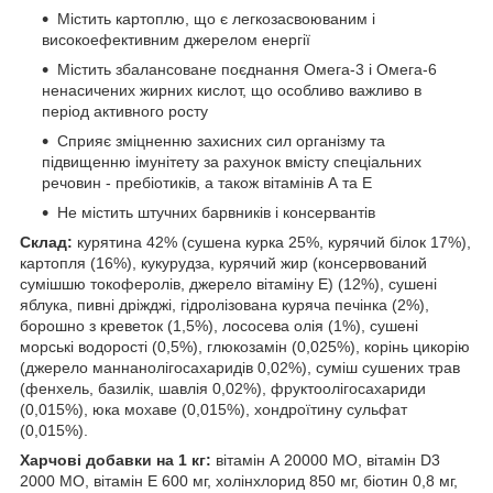
Містить картоплю, що є легкозасвоюваним і
високоефективним джерелом енергії
Містить збалансоване поєднання Омега-3 і Омега-6
ненасичених жирних кислот, що особливо важливо в
період активного росту
Сприяє зміцненню захисних сил організму та
підвищенню імунітету за рахунок вмісту спеціальних
речовин - пребіотиків, а також вітамінів А та Е
Не містить штучних барвників і консервантів
Склад:
курятина 42% (сушена курка 25%, курячий білок 17%),
картопля (16%), кукурудза, курячий жир (консервований
сумішшю токоферолів, джерело вітаміну Е) (12%), сушені
яблука, пивні дріжджі, гідролізована куряча печінка (2%),
борошно з креветок (1,5%), лососева олія (1%), сушені
морські водорості (0,5%), глюкозамін (0,025%), корінь цикорію
(джерело маннанолігосахаридів 0,02%), суміш сушених трав
(фенхель, базилік, шавлія 0,02%), фруктоолігосахариди
(0,015%), юка мохаве (0,015%), хондроїтину сульфат
(0,015%).
Харчові добавки на 1 кг:
вітамін А 20000 МО, вітамін D3
2000 МО, вітамін Е 600 мг, холінхлорид 850 мг, біотин 0,8 мг,