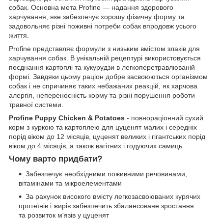
собак. Основна мета Profine — надання здорового
харчування, яке забезпечує хорошу фізичну форму та
задовольняє різні поживні потреби собак впродовж усього
життя.
Profine представляє формули з низьким вмістом злаків для
харчування собак. В унікальній рецептурі використовується
поєднання картоплі та кукурудзи в легкоперетравлюваній
формі. Завдяки цьому раціон добре засвоюються організмом
собак і не спричиняє таких небажаних реакцій, як харчова
алергія, непереносність корму та різні порушення роботи
травної системи.
Profine Puppy Chicken & Potatoes
- повнораціонний сухий
корм з куркою та картоплею для цуценят малих і середніх
порід віком до 12 місяців, цуценят великих і гігантських порід
віком до 4 місяців, а також вагітних і годуючих самиць.
Чому варто придбати?
Забезпечує необхідними поживними речовинами,
вітамінами та мікроелементами
За рахунок високого вмісту легкозасвоюваних курячих
протеїнів і жирів забезпечить збалансоване зростання
та розвиток м'язів у цуценят