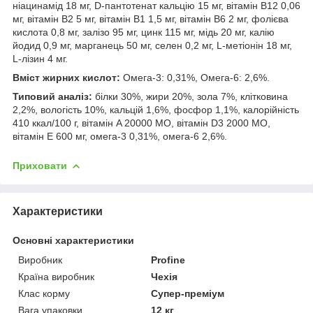
ніацинамід 18 мг, D-пантотенат кальцію 15 мг, вітамін B12 0,06
мг, вітамін B2 5 мг, вітамін B1 1,5 мг, вітамін B6 2 мг, фолієва
кислота 0,8 мг, залізо 95 мг, цинк 115 мг, мідь 20 мг, калію
йодид 0,9 мг, марганець 50 мг, селен 0,2 мг, L-метіонін 18 мг,
L-лізин 4 мг.
Вміст жирних кислот:
Омега-3: 0,31%, Омега-6: 2,6%.
Типовий аналіз:
білки 30%, жири 20%, зола 7%, клітковина
2,2%, вологість 10%, кальцій 1,6%, фосфор 1,1%, калорійність
410 ккал/100 г, вітамін A 20000 МО, вітамін D3 2000 МО,
вітамін E 600 мг, омега-3 0,31%, омега-6 2,6%.
Приховати
Характеристики
Основні характеристики
Виробник
Profine
Країна виробник
Чехія
Клас корму
Супер-преміум
Вага упаковки
12 кг