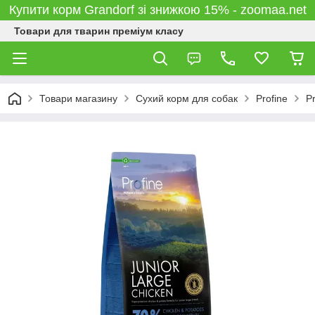
Купити корм Grandorf зі знижкою 15% - zoomaa.net
Товари для тварин преміум класу
Товари магазину
Сухий корм для собак
Profine
P