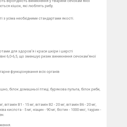
ують вірогідність виникнення у тварини сечокам'яної
ться кішок, які люблять рибу.
і з усіма необхідними стандартами якості.
ами для здоров'я і краси шкіри і шерсті
вні 6,0-6,5, що зменшує ризик виникнення сечокам'яної
 гарне функціонування всіх органів
шно, білок домашньої птиці, бурякова пульпа, білок риби,
, вітамін B1 - 15 мг, вітамін B2 - 20 мг, вітамін B6 - 20 мг,
а кислота - 5 мг, ніацин - 90 мг, біотин - 1000 мкг, таурин -
ен.
ження.