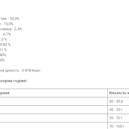
теїн - 30,0%
 - 15,0%
ковина - 2,4%
 - 6,7%
1,0 %
0,85 %
,11 %
,40%
60%
на цінність
- 3 818 Ккал
норми годівлі:
арини
Кількість 
30 - 45 р
45 - 55 г
55 - 70 г
70 - 100 г