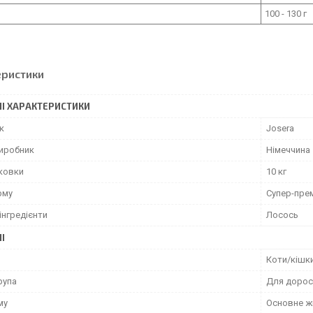
100 - 130 г
еристики
І ХАРАКТЕРИСТИКИ
к
Josera
виробник
Німеччина
аковки
10 кг
рму
Супер-пре
інгредієнти
Лосось
І
Коти/кішк
рупа
Для дорос
му
Основне ж