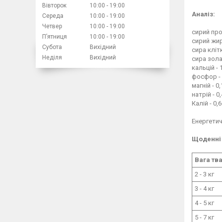
Вівторок
10:00
19:00
Аналіз:
Середа
10:00
19:00
Четвер
10:00
19:00
сирий про
Пʼятниця
10:00
19:00
сирий жир
Субота
Вихідний
сира кліт
Неділя
Вихідний
сира зола
кальцій - 
фосфор - 
магній - 0
натрій - 0
Калій - 0,
Енергетич
Щоденні 
Вага тв
2 - 3 кг
3 - 4 кг
4 - 5 кг
5 - 7 кг