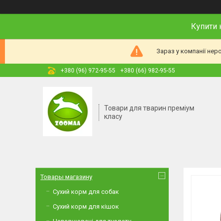
Купити 
Зараз у компанії нер
+380 (96) 972-95-55
+380 (66) 982-95-55
Товари для тварин преміум
класу
Товары магазину
Сухий корм для собак
Сухий корм для кішок