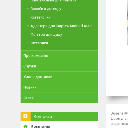
Наповнювачі для туалету
Засоби з догляду
Когтеточки
Адаптери для Carplay/Android Auto
Фільтри для душу
Ліхтарики
Про компанію
Відгуки
Умови доставки
Новини
Статті
Josera M
Контакти
формула в
є ідеальн