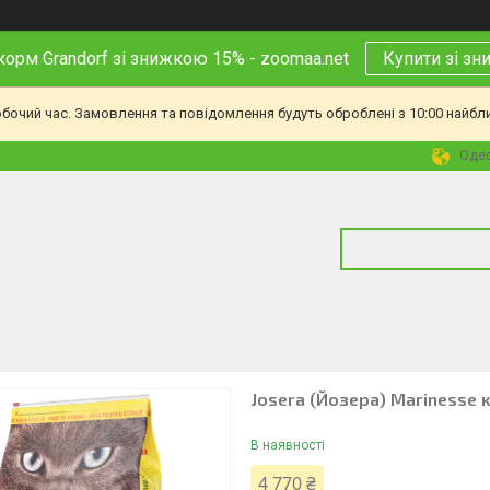
корм Grandorf зі знижкою 15% - zoomaa.net
Купити зі з
обочий час. Замовлення та повідомлення будуть оброблені з 10:00 найбл
Одес
Josera (Йозера) Marinesse 
В наявності
4 770 ₴