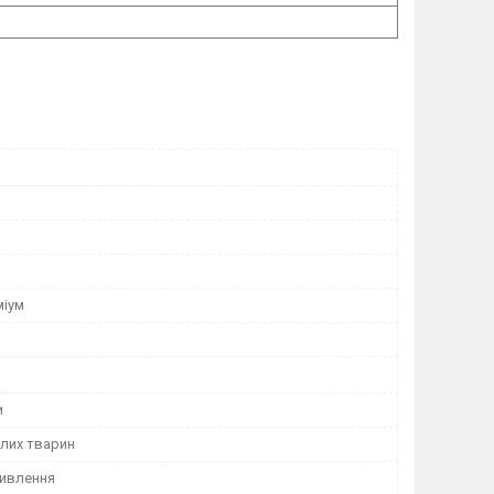
міум
и
лих тварин
ивлення