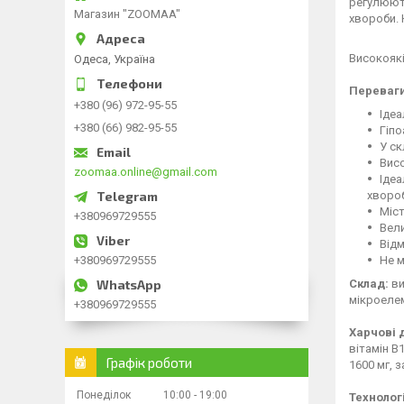
регулюють
Магазин "ZOOMAA"
хвороби. 
Високояк
Одеса, Україна
Переваги
+380 (96) 972-95-55
Ідеа
+380 (66) 982-95-55
Гіп
У ск
Висо
zoomaa.online@gmail.com
Ідеа
хворо
Міст
+380969729555
Вели
Відм
+380969729555
Не м
Склад:
ви
мікроеле
+380969729555
Харчові д
вітамін B1
Графік роботи
1600 мг, з
Понеділок
10:00
19:00
Технолог