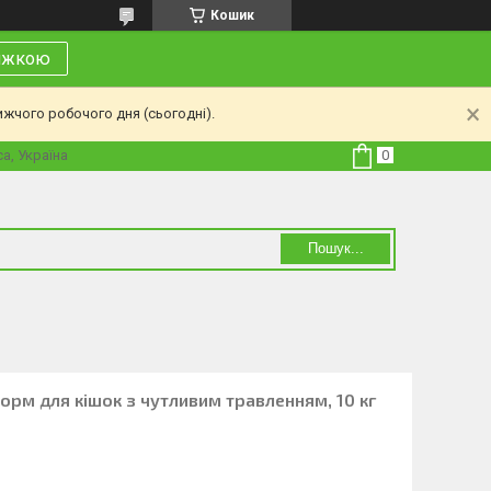
Кошик
нижкою
ижчого робочого дня (сьогодні).
а, Україна
Пошук...
корм для кішок з чутливим травленням, 10 кг