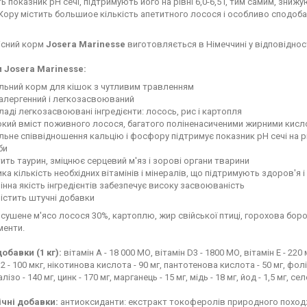
 показник pH сечі, підтримують його на рівні 6,0-6,5 і, тим самим, зниж
Кору містить большиое кількість апетитного лосося і особливо сподобає
існий корм
Josera Marinesse
виготовляється в Німеччині у відповідност
 Josera Marinesse:
льний корм для кішок з чутливим травленням
оалергенний і легкозасвоюваний
ладі легкозасвоювані інгредієнти: лосось, рис і картопля
кий вміст поживного лосося, багатого поліненасиченими жирними кислот
льне співвідношення кальцію і фосфору підтримує показник pH сечі на рі
би
ить таурин, зміцнює серцевий м'яз і зорові органи тварини
ка кількість необхідних вітамінів і мінералів, що підтримують здоров'я і
інна якість інгредієнтів забезпечує високу засвоюваність
істить штучні добавки
сушене м'ясо лосося 30%, картоплю, жир свійської птиці, горохова боро
менти.
обавки (1 кг):
вітамін А - 18 000 МО, вітамін D3 - 1800 МО, вітамін Е - 220 мг
2 - 100 мкг, нікотинова кислота - 90 мг, пантотенова кислота - 50 мг, фолієв
алізо - 140 мг, цинк - 170 мг, марганець - 15 мг, мідь - 18 мг, йод - 1,5 мг, сел
ічні добавки:
антиоксиданти: екстракт токоферолів природного поход