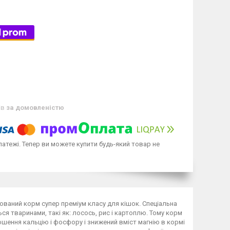
ів
за домовленістю
латежі. Тепер ви можете купити будь-який товар не
оюваний корм супер преміум класу для кішок
. Спеціальна
ься тваринами, такі як: лосось, рис і картоплю. Тому корм
шення кальцію і фосфору і знижений вміст магнію в кормі