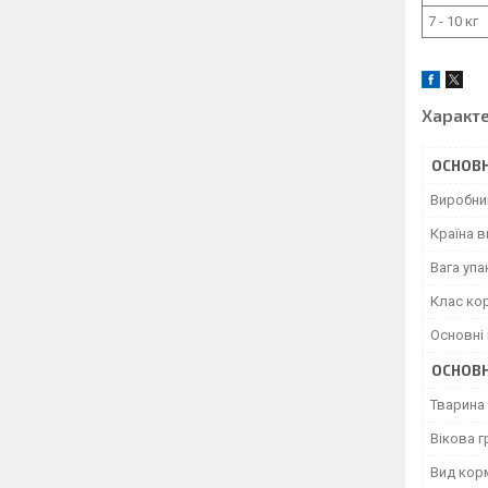
7 - 10 кг
Характ
ОСНОВН
Виробни
Країна 
Вага уп
Клас ко
Основні 
ОСНОВН
Тварина
Вікова г
Вид кор