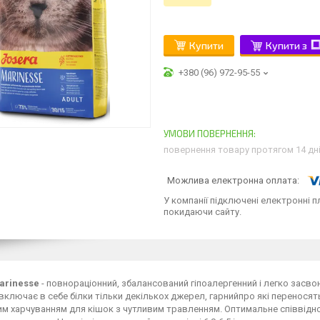
Купити
Купити з
+380 (96) 972-95-55
повернення товару протягом 14 дн
У компанії підключені електронні п
покидаючи сайту.
arinesse
- повнораціонний, збалансований гіпоалергенний і легко засв
ключає в себе білки тільки декількох джерел, гарний
про які переносят
им харчуванням для кішок з чутливим травленням. Оптимальне співвідно