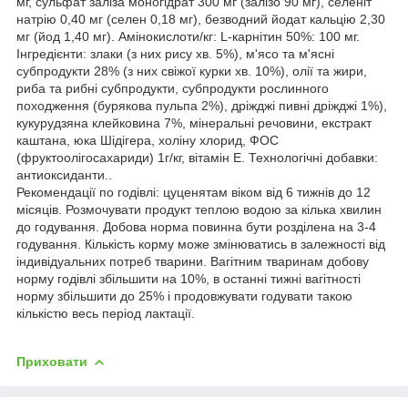
мг, сульфат заліза моногідрат 300 мг (залізо 90 мг), селеніт
натрію 0,40 мг (селен 0,18 мг), безводний йодат кальцію 2,30
мг (йод 1,40 мг). Амінокислоти/кг: L-карнітин 50%: 100 мг.
Інгредієнти:
злаки (з них рису хв. 5%), м'ясо та м'ясні
субпродукти 28% (з них свіжої курки хв. 10%), олії та жири,
риба та рибні субпродукти, субпродукти рослинного
походження (бурякова пульпа 2%), дріжджі пивні дріжджі 1%),
кукурудзяна клейковина 7%, мінеральні речовини, екстракт
каштана, юка Шідігера, холіну хлорид, ФОС
(фруктоолігосахариди) 1г/кг, вітамін Е. Технологічні добавки:
антиоксиданти..
Рекомендації по годівлі: цуценятам віком від 6 тижнів до 12
місяців. Розмочувати продукт теплою водою за кілька хвилин
до годування. Добова норма повинна бути розділена на 3-4
годування. Кількість корму може змінюватись в залежності від
індивідуальних потреб тварини. Вагітним тваринам добову
норму годівлі збільшити на 10%, в останні тижні вагітності
норму збільшити до 25% і продовжувати годувати такою
кількістю весь період лактації.
Приховати