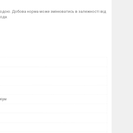
одою. Добова норма може змінюватись в залежності від
ода.
міум