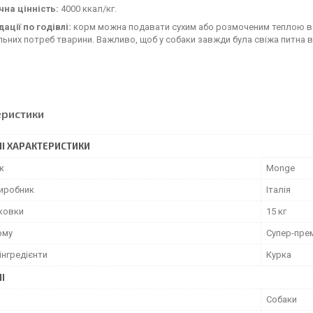
чна цінність:
4000 ккал/кг.
ації по годівлі:
корм можна подавати сухим або розмоченим теплою в
льних потреб тварини. Важливо, щоб у собаки завжди була свіжа питна в
еристики
І ХАРАКТЕРИСТИКИ
к
Monge
виробник
Італія
аковки
15 кг
рму
Супер-пре
інгредієнти
Курка
І
Собаки