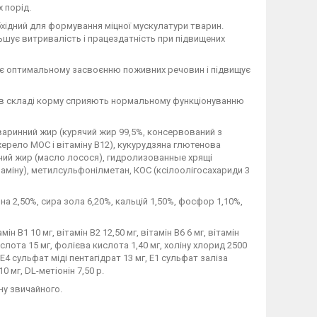
 порід.
хідний для формування міцної мускулатури тварин.
ьшує витривалість і працездатність при підвищених
є оптимальному засвоєнню поживних речовин і підвищує
 в складі корму сприяють нормальному функціонуванню
тваринний жир (курячий жир 99,5%, консервований з
ерело МОС і вітаміну B12), кукурудзяна глютенова
ячий жир (масло лосося), гидролизованные хрящі
міну), метилсульфонілметан, КОС (ксілоолігосахариди 3
на 2,50%, сира зола 6,20%, кальцій 1,50%, фосфор 1,10%,
ін В1 10 мг, вітамін В2 12,50 мг, вітамін В6 6 мг, вітамін
ислота 15 мг, фолієва кислота 1,40 мг, холіну хлорид 2500
 Е4 сульфат міді пентагідрат 13 мг, Е1 сульфат заліза
0 мг, DL-метіонін 7,50 р.
ну звичайного.