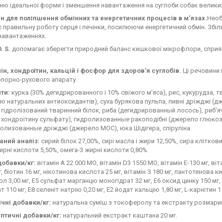
ю ідеальної форми і зменшення навантаження на суглоби собак великих
ин для поліпшення обмінних та енергетичних процесів в м'язах.
Необ
 правильну роботу серця і печінки, посилюючи енергетичний обмін. Збіл
навантаженнях.
. S.
допомагає зберегти природний баланс кишкової мікрофлори, сприя
ін, хондроїтин, кальцій і фосфор для здоров'я суглобів.
Ці речовини
опорно-рухового апарату.
ти:
курка (30% дегидрированного і 10% свіжого м'яса), рис, кукурудза, 
 натуральних антиоксидантів), суха бурякова пульпа, пивні дріжджі (дж
гідролізований тваринний білок, риба (дегидрированный лосось), риб'
хондроїтину сульфату), гидролизованные ракоподібні (джерело глюкоза
дролизованные дріжджі (джерело МОС), юка Шідігера, спіруліна.
аний аналіз:
сирий білок 27,00%, сирі масла і жири 12,50%, сира кліткови
ирні кислоти 5,50%, омега-3 жирні кислоти 0,80%.
добавки/кг:
вітамін А 22 000 МО, вітамін D3 1550 МО, вітамін Е-130 мг, вітам
г, біотин 16 мг, нікотинова кислота 25 мг, вітамін З 180 мг, пантотенова к
тол 3,00 мг, Е5 сульфат марганцю моногідрат 32 мг, Е6 оксид цинку 150 мг,
 110 мг, Е8 селеніт натрію 0,20 мг, Е2 йодат кальцію 1,80 мг, L-карнітин 11
ічні добавки/кг:
натуральна суміш з токоферолу та екстракту розмари
птичні добавки/кг:
натуральний екстракт каштана 20 мг.