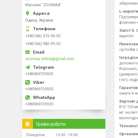
збереженн
Магазин "ZOOMAA"
L-карніт
Підтримує
Одеса, Україна
фізичних 
Зміст X. O
імунітет.
+380 (96) 972-95-55
+380 (66) 982-95-55
Глюкозам
суглобів 
Інгредієн
zoomaa.online@gmail.com
допомогою
борошно, 
+380969729555
(джерело 
г/кг), ги
Гарантов
+380969729555
омега-6 ж
Харчові 
+380969729555
В12 120 м
мг, інози
моногідрат
Графік роботи
Технолог
Органоле
Понеділок
10:00
19:00