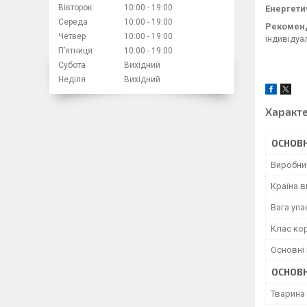
Вівторок
10:00
19:00
Енергети
Середа
10:00
19:00
Рекоменд
Четвер
10:00
19:00
індивідуа
Пʼятниця
10:00
19:00
Субота
Вихідний
Неділя
Вихідний
Характ
ОСНОВН
Виробни
Країна 
Вага уп
Клас ко
Основні 
ОСНОВН
Тварина