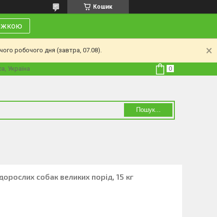
Кошик
нижкою
ого робочого дня (завтра, 07.08).
а, Україна
Пошук...
орослих собак великих порід, 15 кг