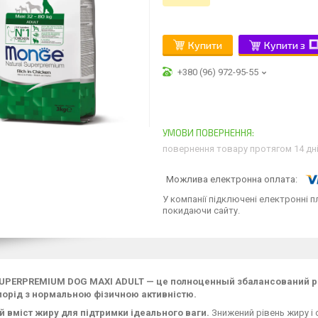
Купити
Купити з
+380 (96) 972-95-55
повернення товару протягом 14 дн
У компанії підключені електронні п
покидаючи сайту.
UPERPREMIUM DOG MAXI ADULT — це п
олноценный збалансований р
порід з нормальною фізичною активністю.
 вміст жиру для підтримки ідеального ваги.
Знижений рівень жиру і 