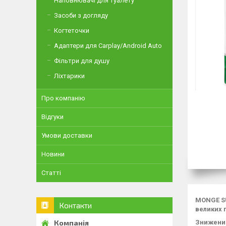
Наповнювачі для туалету
Засоби з догляду
Когтеточки
Адаптери для Carplay/Android Auto
Фільтри для душу
Ліхтарики
Про компанію
Відгуки
Умови доставки
Новини
Статті
MONGE S
Контакти
великих 
Знижений