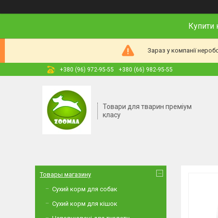
Купити 
Зараз у компанії нероб
+380 (96) 972-95-55
+380 (66) 982-95-55
Товари для тварин преміум
класу
Товары магазину
Сухий корм для собак
Сухий корм для кішок