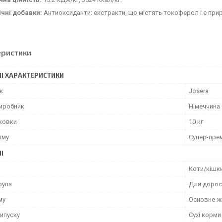
ічні добавки:
Антиоксиданти: екстракти, що містять токоферол і є пр
еристики
І ХАРАКТЕРИСТИКИ
к
Josera
виробник
Німеччина
аковки
10 кг
рму
Супер-пре
І
Коти/кішк
рупа
Для дорос
му
Основне ж
ипуску
Сухі корми