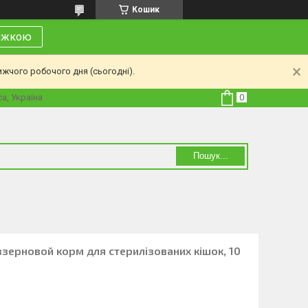
Кошик
нижкою
ижчого робочого дня (сьогодні).
а, Україна
Пошук...
еззерновой корм для стерилізованих кішок, 10