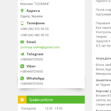
гарного с
Магазин "ZOOMAA"
Після сте
підтримув
Одеса, Україна
Переваги 
Без зерно
+380 (96) 972-95-55
Контроль 
+380 (66) 982-95-55
тварин.
Здоров'я 
6,5, що п
zoomaa.online@gmail.com
Інгредієн
+380969729555
Білок сві
білок; Бу
+380969729555
Минералы;
Аналітич
+380969729555
мг Таурин.
Харчові д
Вітамін B1
Графік роботи
заліза, мо
гліцин-хе
Понеділок
10:00
19:00
Енергети