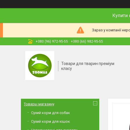
Купити 
Зараз у компанії нер
+380 (96) 972-95-55
+380 (66) 982-95-55
Товари для тварин преміум
класу
Товары магазину
Сухий корм для собак
Сухий корм для кішок