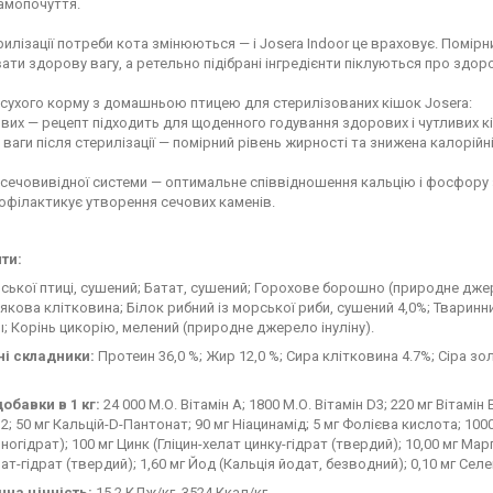
амопочуття.
рилізації потреби кота змінюються — і Josera Indoor це враховує. Помі
ати здорову вагу, а ретельно підібрані інгредієнти піклуються про здор
сухого корму з домашньою птицею для стерилізованих кішок Josera:
вих — рецепт підходить для щоденного годування здорових і чутливих кі
ваги після стерилізації — помірний рівень жирності та знижена калорійн
сечовивідної системи — оптимальне співвідношення кальцію і фосфору зі
рофілактикує утворення сечових каменів.
ти:
йської птиці, сушений; Батат, сушений; Горохове борошно (природне дже
рякова клітковина; Білок рибний із морської риби, сушений 4,0%; Тваринн
 Корінь цикорію, мелений (природне джерело інуліну).
ні складники:
Протеин 36,0 %; Жир 12,0 %; Сира клітковина 4.7%; Сіра зол
обавки в 1 кг:
24 000 М.О. Вітамін А; 1800 М.О. Вітамін D3; 220 мг Вітамін E
2; 50 мг Кальцій-D-Пантонат; 90 мг Ніацинамід; 5 мг Фолієва кислота; 1000 
ногідрат); 100 мг Цинк (Гліцин-хелат цинку-гідрат (твердий); 10,00 мг Марг
лат-гідрат (твердий); 1,60 мг Йод (Кальція йодат, безводний); 0,10 мг Сел
чна цінність:
15.2 КДж/кг, 3524 Ккал/кг.