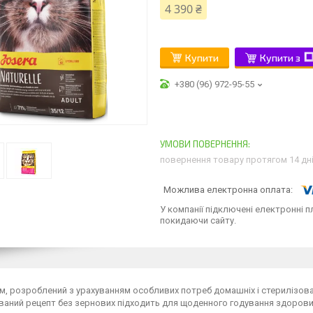
4 390 ₴
Купити
Купити з
+380 (96) 972-95-55
повернення товару протягом 14 дн
У компанії підключені електронні п
покидаючи сайту.
м, розроблений з урахуванням особливих потреб домашніх і стерилізова
аний рецепт без зернових підходить для щоденного годування здорових