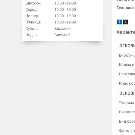
Вівторок
10:00
19:00
Технолог
Середа
10:00
19:00
Четвер
10:00
19:00
Пʼятниця
10:00
19:00
Субота
Вихідний
Характ
Неділя
Вихідний
ОСНОВН
Виробни
Країна 
Вага уп
Клас ко
ОСНОВН
Тварина
Вікова г
Вид кор
Форма в