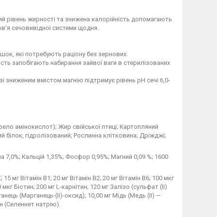
рний рівень жирності та знижена калорійність допомагають
ов'я сечовивідної системи щодня.
шок, які потребують раціону без зернових.
ість запобігають набирання зайвої ваги в стерилізованих
 зниженим вмістом магнію підтримує рівень pH сечі 6,0-
рело амінокислот); Жир свійської птиці; Картопляний
ий білок, гідролізований; Рослинна клітковина; Дріжджі;
а 7,0%; Кальцій 1,35%; Фосфор 0,95%; Магний 0,09 %; 1600
; 15 мг Вітамін B1; 20 мг Вітамін B2; 20 мг Вітамін B6; 100 мкг
мкг Біотин; 200 мг L-карнітин; 120 мг Залізо (сульфат (ІІ)
анець (Марганець-(II)-оксид); 10,00 мг Мідь (Медь (II) —
ен (Селеннет натрію).