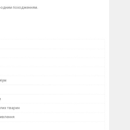
иродним походженням.
міум
и
лих тварин
ивлення