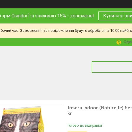
корм Grandorf зі знижкою 15% - zoomaa.net
Купити зі з
обочий час. Замовлення та повідомлення будуть оброблені з 10:00 найбл
Одес
Josera Indoor (Naturelle) б
кг
Готово до відправки